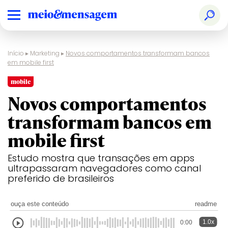
Início
▸
Marketing
▸
Novos comportamentos transformam bancos
em mobile first
mobile
Novos comportamentos
transformam bancos em
mobile first
Estudo mostra que transações em apps
ultrapassaram navegadores como canal
preferido de brasileiros
ouça este conteúdo
readme
1.0x
0:00