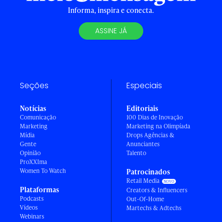
Informa, inspira e conecta.
ASSINE JÁ
Seções
Especiais
Notícias
Editoriais
Comunicação
100 Dias de Inovação
Marketing
Marketing na Olimpíada
Mídia
Drops Agências &
Gente
Anunciantes
Opinião
Talento
ProXXIma
Women To Watch
Patrocinados
Retail Media
Plataformas
Creators & Influencers
Podcasts
Out-Of-Home
Vídeos
Martechs & Adtechs
Webinars