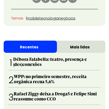
Temas
mobile
tecnologia
negócios
Recentes
Mais lidas
Débora Falabella: teatro, presença e
1
(des)conexões
WPP: no primeiro semestre, receita
2
orgânica recua 5,6%
Rafael Ziggy deixa a Droga5 e Felipe Simi
3
reassume como CCO