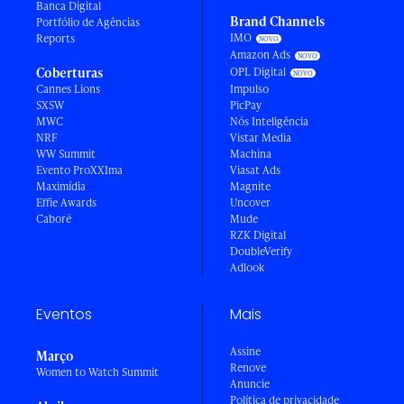
Banca Digital
Brand Channels
Portfólio de Agências
IMO
Reports
Amazon Ads
Coberturas
OPL Digital
Cannes Lions
Impulso
SXSW
PicPay
MWC
Nós Inteligência
NRF
Vistar Media
WW Summit
Machina
Evento ProXXIma
Viasat Ads
Maximídia
Magnite
Effie Awards
Uncover
Caboré
Mude
RZK Digital
DoubleVerify
Adlook
Eventos
Mais
Assine
Março
Renove
Women to Watch Summit
Anuncie
Política de privacidade