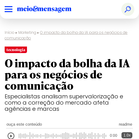
Início
▸
Marketing
▸
O impacto da bolha da IA para os negócios de
comunicação
tecnologia
O impacto da bolha da IA
para os negócios de
comunicação
Especialistas analisam supervalorização e
como a correção do mercado afeta
agências e marcas
ouça este conteúdo
readme
1.0x
0:00