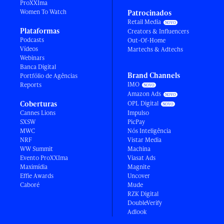
ProXXIma
Women To Watch
Patrocinados
Retail Media
Plataformas
Creators & Influencers
Podcasts
Out-Of-Home
Vídeos
Martechs & Adtechs
Webinars
Banca Digital
Brand Channels
Portfólio de Agências
IMO
Reports
Amazon Ads
Coberturas
OPL Digital
Cannes Lions
Impulso
SXSW
PicPay
MWC
Nós Inteligência
NRF
Vistar Media
WW Summit
Machina
Evento ProXXIma
Viasat Ads
Maximídia
Magnite
Effie Awards
Uncover
Caboré
Mude
RZK Digital
DoubleVerify
Adlook