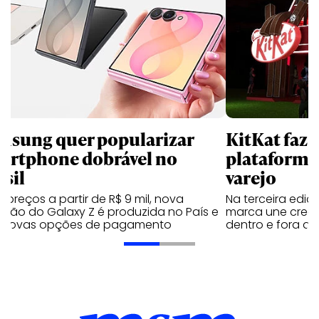
msung quer popularizar
KitKat faz 
artphone dobrável no
plataforma
asil
varejo
preços a partir de R$ 9 mil, nova
Na terceira edi
ação do Galaxy Z é produzida no País e
marca une creato
 novas opções de pagamento
dentro e fora do 