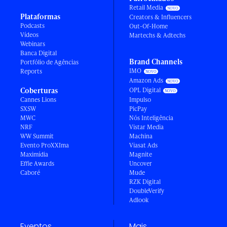
Retail Media
Plataformas
Creators & Influencers
Podcasts
Out-Of-Home
Vídeos
Martechs & Adtechs
Webinars
Banca Digital
Brand Channels
Portfólio de Agências
IMO
Reports
Amazon Ads
Coberturas
OPL Digital
Cannes Lions
Impulso
SXSW
PicPay
MWC
Nós Inteligência
NRF
Vistar Media
WW Summit
Machina
Evento ProXXIma
Viasat Ads
Maximídia
Magnite
Effie Awards
Uncover
Caboré
Mude
RZK Digital
DoubleVerify
Adlook
Eventos
Mais