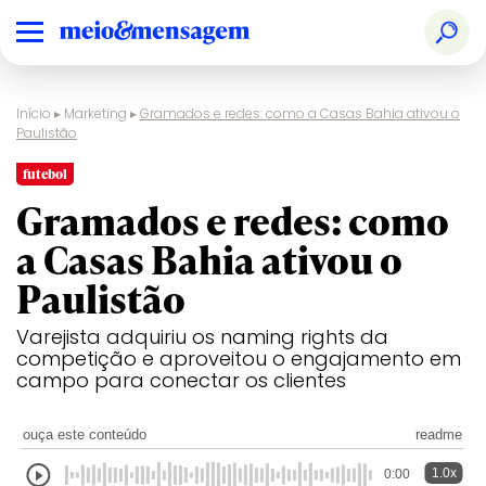
Início
▸
Marketing
▸
Gramados e redes: como a Casas Bahia ativou o
Paulistão
futebol
Gramados e redes: como
a Casas Bahia ativou o
Paulistão
Varejista adquiriu os naming rights da
competição e aproveitou o engajamento em
campo para conectar os clientes
ouça este conteúdo
readme
1.0x
0:00