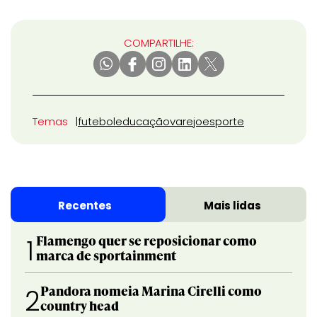
COMPARTILHE:
Temas
futebol
educação
varejo
esporte
Recentes
Mais lidas
Flamengo quer se reposicionar como
1
marca de sportainment
Pandora nomeia Marina Cirelli como
2
country head