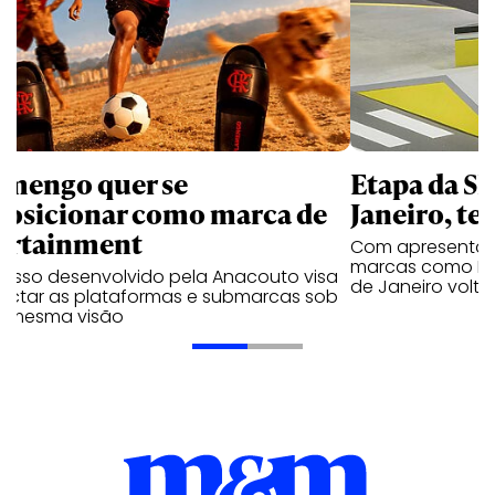
amengo quer se
Etapa da SL
posicionar como marca de
Janeiro, te
ortainment
Com apresentaçã
marcas como Hei
cesso desenvolvido pela Anacouto visa
de Janeiro volta
ectar as plataformas e submarcas sob
 mesma visão