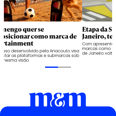
amengo quer se
Etapa da SL
posicionar como marca de
Janeiro, te
ortainment
Com apresentaçã
marcas como Hei
cesso desenvolvido pela Anacouto visa
de Janeiro volta
ectar as plataformas e submarcas sob
 mesma visão