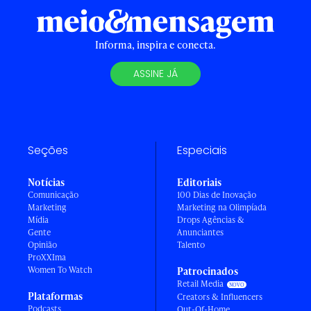
Informa, inspira e conecta.
ASSINE JÁ
Seções
Especiais
Notícias
Editoriais
Comunicação
100 Dias de Inovação
Marketing
Marketing na Olimpíada
Mídia
Drops Agências &
Gente
Anunciantes
Opinião
Talento
ProXXIma
Women To Watch
Patrocinados
Retail Media
Plataformas
Creators & Influencers
Podcasts
Out-Of-Home