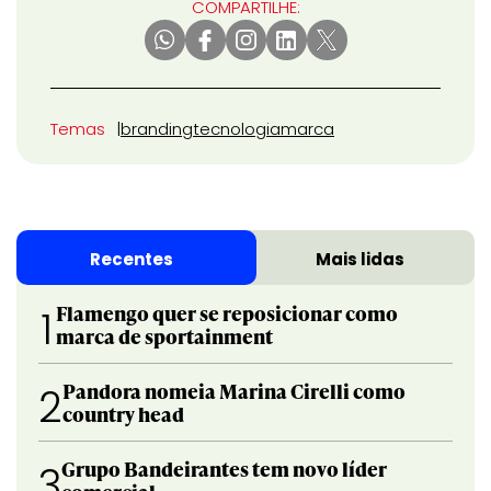
COMPARTILHE:
Temas
branding
tecnologia
marca
Recentes
Mais lidas
Flamengo quer se reposicionar como
1
marca de sportainment
Pandora nomeia Marina Cirelli como
2
country head
Grupo Bandeirantes tem novo líder
3