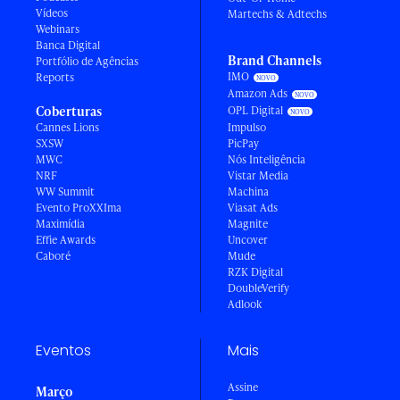
Vídeos
Martechs & Adtechs
Webinars
Banca Digital
Brand Channels
Portfólio de Agências
IMO
Reports
Amazon Ads
Coberturas
OPL Digital
Cannes Lions
Impulso
SXSW
PicPay
MWC
Nós Inteligência
NRF
Vistar Media
WW Summit
Machina
Evento ProXXIma
Viasat Ads
Maximídia
Magnite
Effie Awards
Uncover
Caboré
Mude
RZK Digital
DoubleVerify
Adlook
Eventos
Mais
Assine
Março