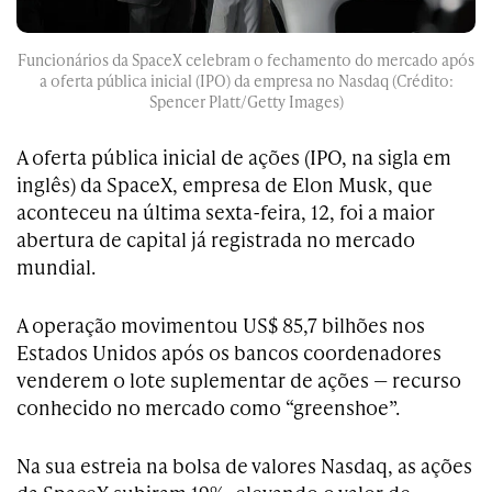
Funcionários da SpaceX celebram o fechamento do mercado após
a oferta pública inicial (IPO) da empresa no Nasdaq (Crédito:
Spencer Platt/Getty Images)
A oferta pública inicial de ações (IPO, na sigla em
inglês) da SpaceX, empresa de Elon Musk, que
aconteceu na última sexta-feira, 12, foi a maior
abertura de capital já registrada no mercado
mundial.
A operação movimentou US$ 85,7 bilhões nos
Estados Unidos após os bancos coordenadores
venderem o lote suplementar de ações — recurso
conhecido no mercado como “greenshoe”.
Na sua estreia na bolsa de valores Nasdaq, as ações