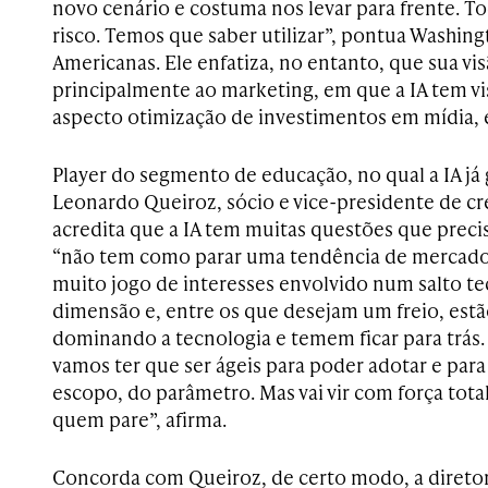
novo cenário e costuma nos levar para frente. T
risco. Temos que saber utilizar”, pontua Washi
Americanas. Ele enfatiza, no entanto, que sua vis
principalmente ao marketing, em que a IA tem v
aspecto otimização de investimentos em mídia, e
Player do segmento de educação, no qual a IA já 
Leonardo Queiroz, sócio e vice-presidente de c
acredita que a IA tem muitas questões que preci
“não tem como parar uma tendência de mercado”.
muito jogo de interesses envolvido num salto t
dimensão e, entre os que desejam um freio, est
dominando a tecnologia e temem ficar para trás. 
vamos ter que ser ágeis para poder adotar e para 
escopo, do parâmetro. Mas vai vir com força tota
quem pare”, afirma.
Concorda com Queiroz, de certo modo, a direto