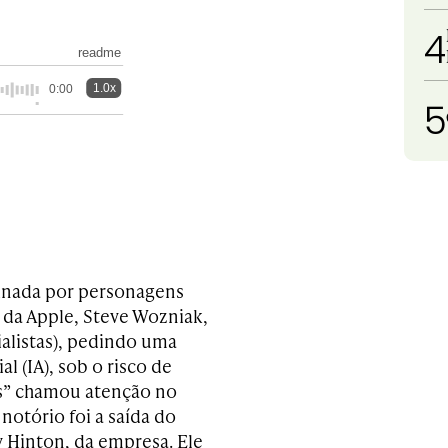
4
readme
1.0x
0:00
5
sinada por personagens
 da Apple, Steve Wozniak,
ialistas), pedindo uma
l (IA), sob o risco de
as” chamou atenção no
otório foi a saída do
ey Hinton, da empresa. Ele