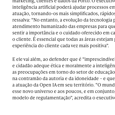
marketing, clientes e dados da Porto. O executiv
inteligência artificial poderá ajudar processos e
atuação, tornando-os mais simplificados, rápidos
ressalva: “No entanto, a evolução da tecnologia p
atendimento humanizado das empresas para que
sentir a importância e o cuidado oferecido em 
o cliente. É essencial que todas as áreas estejam
experiência do cliente cada vez mais positiva”.
E ele vai além, ao defender que é “imprescindíve
e cidadão adeque ética e moralmente a inteligênc
as preocupações em torno do setor de educação, 
na contramão da autoria e da idoneidade – e que a 
a atuação da Open IA em seu território. “O mund
esse novo universo e aos poucos, e em conjunt
modelo de regulamentação”, acredita o executiv