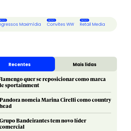
ngressos Maximídia
Convites WW
Retail Media
Recentes
Mais lidas
Flamengo quer se reposicionar como marca
de sportainment
Pandora nomeia Marina Cirelli como country
head
Grupo Bandeirantes tem novo líder
comercial