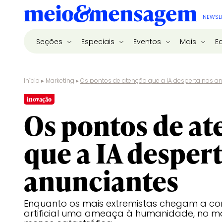
NEWSL
Seções
Especiais
Eventos
Mais
E
Início
▸
Marketing
▸
Os pontos de atenção que a IA desperta nos a
inovação
Os pontos de at
que a IA desper
anunciantes
Enquanto os mais extremistas chegam a cons
artificial uma ameaça à humanidade, no ma