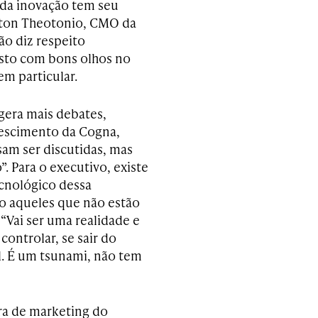
oda inovação tem seu
ngton Theotonio, CMO da
ão diz respeito
isto com bons olhos no
m particular.
gera mais debates,
rescimento da Cogna,
sam ser discutidas, mas
 Para o executivo, existe
ecnológico dessa
ão aqueles que não estão
“Vai ser uma realidade e
controlar, se sair do
l. É um tsunami, não tem
ra de marketing do