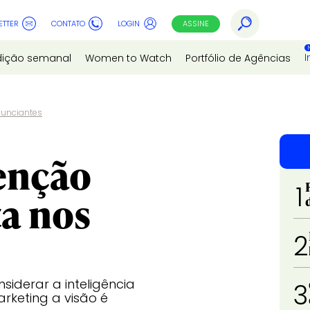
ETTER
CONTATO
LOGIN
ASSINE
I
dição semanal
Women to Watch
Portfólio de Agências
nunciantes
enção
1
ta nos
2
iderar a inteligência
3
rketing a visão é