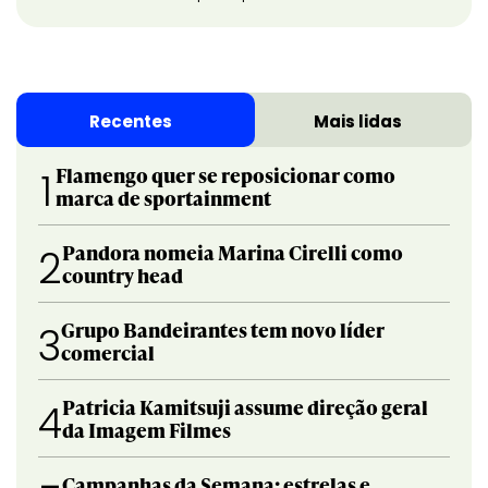
Recentes
Mais lidas
Flamengo quer se reposicionar como
1
marca de sportainment
Pandora nomeia Marina Cirelli como
2
country head
Grupo Bandeirantes tem novo líder
3
comercial
Patricia Kamitsuji assume direção geral
4
da Imagem Filmes
Campanhas da Semana: estrelas e