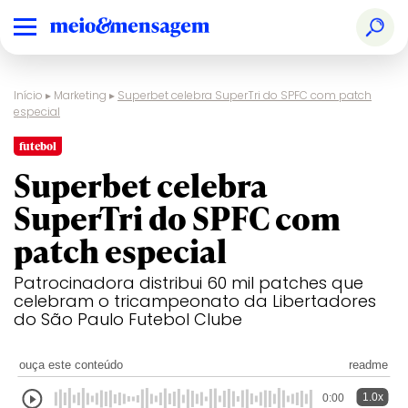
Início
▸
Marketing
▸
Superbet celebra SuperTri do SPFC com patch
especial
futebol
Superbet celebra
SuperTri do SPFC com
patch especial
Patrocinadora distribui 60 mil patches que
celebram o tricampeonato da Libertadores
do São Paulo Futebol Clube
ouça este conteúdo
readme
1.0x
0:00