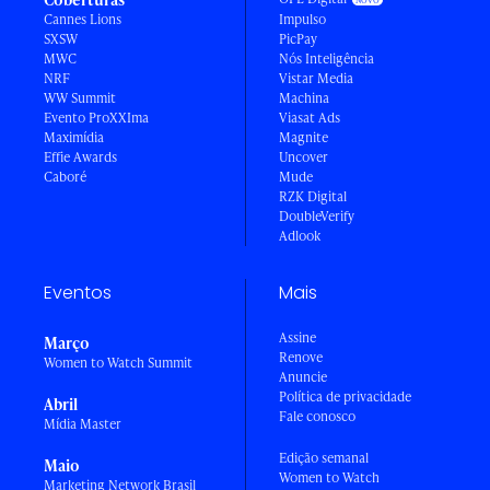
Cannes Lions
Impulso
SXSW
PicPay
MWC
Nós Inteligência
NRF
Vistar Media
WW Summit
Machina
Evento ProXXIma
Viasat Ads
Maximídia
Magnite
Effie Awards
Uncover
Caboré
Mude
RZK Digital
DoubleVerify
Adlook
Eventos
Mais
Assine
Março
Renove
Women to Watch Summit
Anuncie
Política de privacidade
Abril
Fale conosco
Mídia Master
Edição semanal
Maio
Women to Watch
Marketing Network Brasil