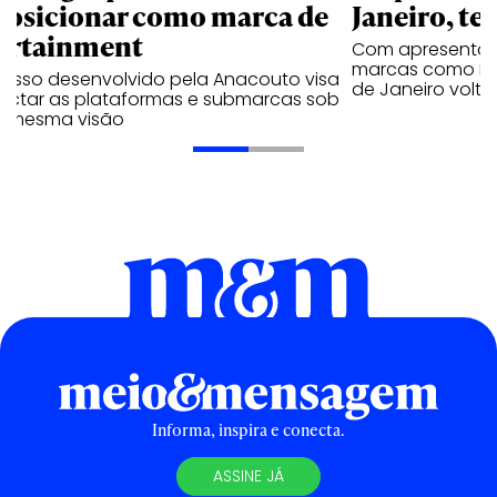
posicionar como marca de
Janeiro, te
ortainment
Com apresentaçã
marcas como Hei
cesso desenvolvido pela Anacouto visa
de Janeiro volta
ectar as plataformas e submarcas sob
 mesma visão
Informa, inspira e conecta.
ASSINE JÁ