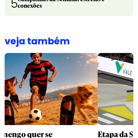
5
conexões
veja também
amengo quer se
Etapa da SL