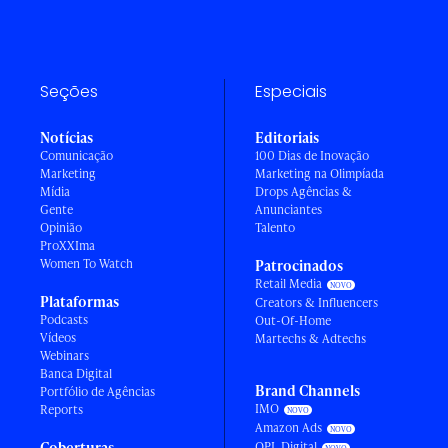
Seções
Especiais
Notícias
Editoriais
Comunicação
100 Dias de Inovação
Marketing
Marketing na Olimpíada
Mídia
Drops Agências &
Gente
Anunciantes
Opinião
Talento
ProXXIma
Women To Watch
Patrocinados
Retail Media
Plataformas
Creators & Influencers
Podcasts
Out-Of-Home
Vídeos
Martechs & Adtechs
Webinars
Banca Digital
Brand Channels
Portfólio de Agências
IMO
Reports
Amazon Ads
Coberturas
OPL Digital