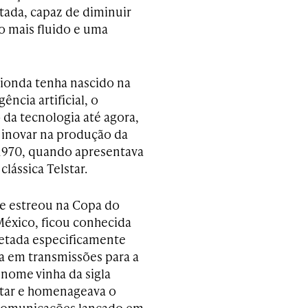
tada, capaz de diminuir
o mais fluido e uma
ionda tenha nascido na
gência artificial, o
da tecnologia até agora,
a inovar na produção da
1970, quando apresentava
lássica Telstar.
ue estreou na Copa do
éxico, ficou conhecida
jetada especificamente
ta em transmissões para a
 nome vinha da sigla
Star e homenageava o
 comunicações lançado em