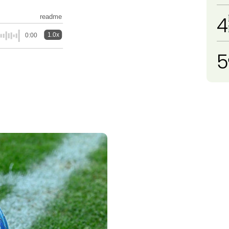
4
readme
1.0x
0:00
5