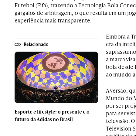
Futebol (Fifa), trazendo a Tecnologia Bola Conec
gargalos de arbitragem, o que resulta em um jog
experiência mais transparente.
Embora a Tr
era da inteli
Relacionado
suprassumo 
a marca vis
bola desde 
ao mundo a c
A versão, q
Mundo do M
por ser pro
Esporte e lifestyle: o presente e o
para ser vis
futuro da Adidas no Brasil
televisão. O
Television 
satélite de