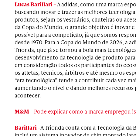
Lucas Barillari –
A adidas, como uma marca espor
buscando inovar e trazer as melhores tecnologi
produtos, sejam os vestuários, chuteiras ou aces
da Copa do Mundo, o grande objetivo é inovar e 
possível para a competição, já que somos respons
desde 1970. Para a Copa do Mundo de 2026, a ad
Trionda, que já se tornou a bola mais tecnológic
desenvolvimento da tecnologia de produto para 
em consideração todos os participantes do ecos
os atletas, técnicos, árbitros e até mesmo os esp
“era tecnológica” tende a contribuir cada vez ma
aumentando o nível e dando melhores recursos 
acontecer.
M&M –
Pode explicar como a marca empregou is
Barillari –
A Trionda conta com a Tecnologia da 
inclui um sistema inovador de chip montado lat