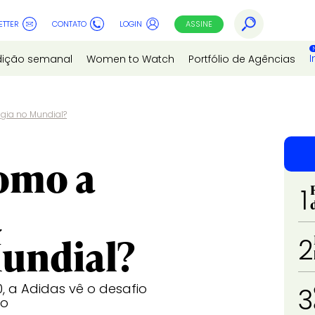
ETTER
CONTATO
LOGIN
ASSINE
I
dição semanal
Women to Watch
Portfólio de Agências
gia no Mundial?
como a
1
a
Mundial?
2
 a Adidas vê o desafio
3
io