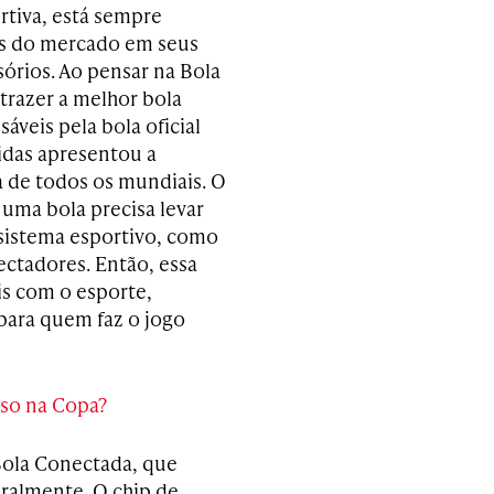
tiva, está sempre
as do mercado em seus
sórios. Ao pensar na Bola
trazer a melhor bola
áveis pela bola oficial
idas apresentou a
a de todos os mundiais. O
uma bola precisa levar
sistema esportivo, como
ectadores. Então, essa
is com o esporte,
para quem faz o jogo
so na Copa?
Bola Conectada, que
eralmente. O chip de