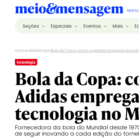
NEWSL
Seções
Especiais
Eventos
Mais
E
Início
▸
Marketing
▸
Bola da Copa: como a Adidas emprega tecnolo
tecnologia
Bola da Copa: 
Adidas empreg
tecnologia no 
Fornecedora da bola do Mundial desde 1970,
de seguir inovando a cada edição do torne