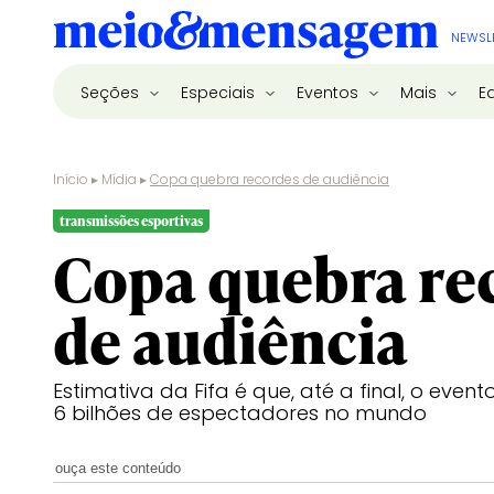
NEWSL
Seções
Especiais
Eventos
Mais
E
Início
▸
Mídia
▸
Copa quebra recordes de audiência
transmissões esportivas
Copa quebra re
de audiência
Estimativa da Fifa é que, até a final, o event
6 bilhões de espectadores no mundo
ouça este conteúdo