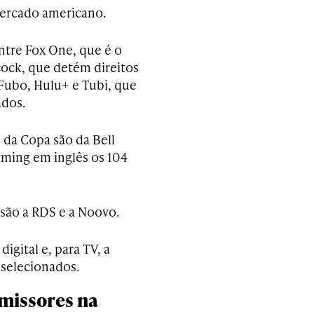
ercado americano.
ntre Fox One, que é o
cock, que detém direitos
Fubo, Hulu+ e Tubi, que
ados.
 da Copa são da Bell
aming em inglês os 104
são a RDS e a Noovo.
igital e, para TV, a
 selecionados.
smissores na