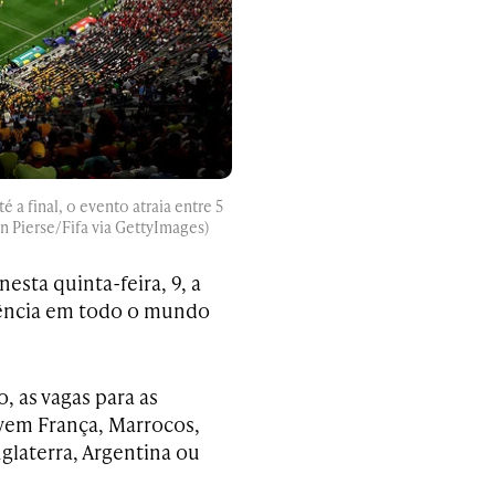
 a final, o evento atraia entre 5
n Pierse/Fifa via GettyImages)
sta quinta-feira, 9, a
udiência em todo o mundo
, as vagas para as
lvem França, Marrocos,
glaterra, Argentina ou