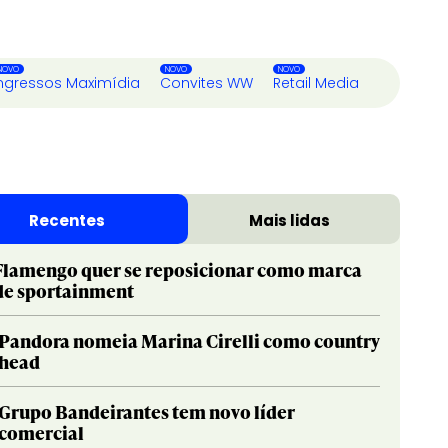
ngressos Maximídia
Convites WW
Retail Media
Recentes
Mais lidas
Flamengo quer se reposicionar como marca
de sportainment
Pandora nomeia Marina Cirelli como country
head
Grupo Bandeirantes tem novo líder
comercial