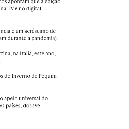
icos apontam que a edição
na TV e no digital
ência e um acréscimo de
am durante a pandemia).
ina, na Itália, este ano,
.
os de Inverno de Pequim
o apelo universal do
0 países, dos 195