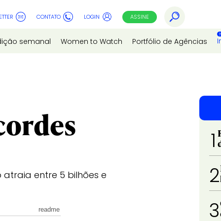
ETTER
CONTATO
LOGIN
ASSINE
I
dição semanal
Women to Watch
Portfólio de Agências
cordes
1
2
o atraia entre 5 bilhões e
3
readme