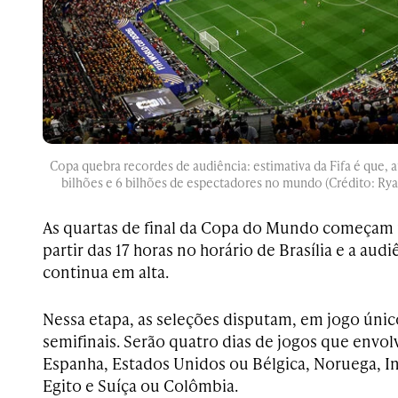
Copa quebra recordes de audiência: estimativa da Fifa é que, até
bilhões e 6 bilhões de espectadores no mundo (Crédito: Rya
As quartas de final da Copa do Mundo começam ne
partir das 17 horas no horário de Brasília e a a
continua em alta.
Nessa etapa, as seleções disputam, em jogo único
semifinais. Serão quatro dias de jogos que envo
Espanha, Estados Unidos ou Bélgica, Noruega, In
Egito e Suíça ou Colômbia.