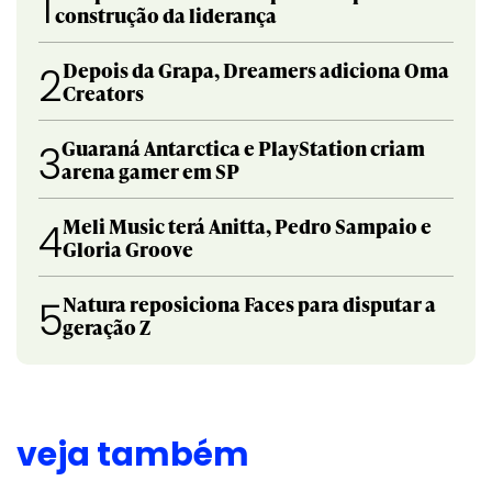
1
construção da liderança
Depois da Grapa, Dreamers adiciona Oma
2
Creators
Guaraná Antarctica e PlayStation criam
3
arena gamer em SP
Meli Music terá Anitta, Pedro Sampaio e
4
Gloria Groove
Natura reposiciona Faces para disputar a
5
geração Z
veja também