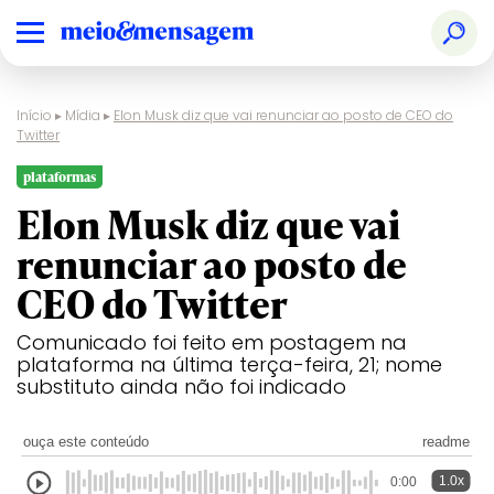
Início
▸
Mídia
▸
Elon Musk diz que vai renunciar ao posto de CEO do
Twitter
plataformas
Elon Musk diz que vai
renunciar ao posto de
CEO do Twitter
Comunicado foi feito em postagem na
plataforma na última terça-feira, 21; nome
substituto ainda não foi indicado
ouça este conteúdo
readme
1.0x
0:00