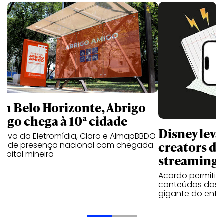
m Belo Horizonte, Abrigo
igo chega à 10ª cidade
Disney lev
iativa da Eletromídia, Claro e AlmapBBDO
creators do
ande presença nacional com chegada
apital mineira
streaming
Acordo permitirá
conteúdos dos p
gigante do entr