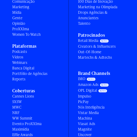
Comunicação
100 Dias de Inovação
Marketing
Marketing na Olimpíada
Mídia
Drops Agências &
Gente
Anunciantes
Opinião
Talento
ProXXIma
Women To Watch
Patrocinados
Retail Media
Plataformas
Creators & Influencers
Podcasts
Out-Of-Home
Vídeos
Martechs & Adtechs
Webinars
Banca Digital
Brand Channels
Portfólio de Agências
IMO
Reports
Amazon Ads
Coberturas
OPL Digital
Cannes Lions
Impulso
SXSW
PicPay
MWC
Nós Inteligência
NRF
Vistar Media
WW Summit
Machina
Evento ProXXIma
Viasat Ads
Maximídia
Magnite
Effie Awards
Uncover