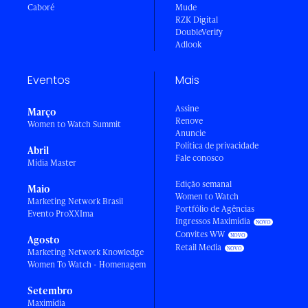
Caboré
Mude
RZK Digital
DoubleVerify
Adlook
Eventos
Mais
Assine
Março
Renove
Women to Watch Summit
Anuncie
Política de privacidade
Abril
Fale conosco
Mídia Master
Edição semanal
Maio
Women to Watch
Marketing Network Brasil
Portfólio de Agências
Evento ProXXIma
Ingressos Maximídia
Convites WW
Agosto
Retail Media
Marketing Network Knowledge
Women To Watch - Homenagem
Setembro
Maximídia