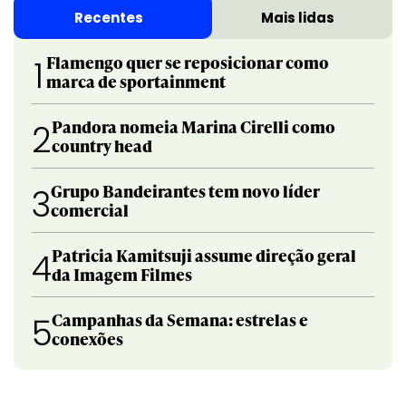
Recentes
Mais lidas
Flamengo quer se reposicionar como
1
marca de sportainment
Pandora nomeia Marina Cirelli como
2
country head
Grupo Bandeirantes tem novo líder
3
comercial
Patricia Kamitsuji assume direção geral
4
da Imagem Filmes
Campanhas da Semana: estrelas e
5
conexões