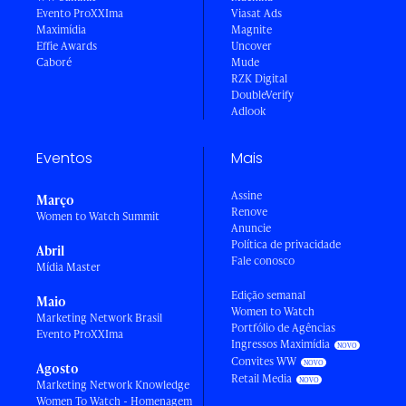
Evento ProXXIma
Viasat Ads
Maximídia
Magnite
Effie Awards
Uncover
Caboré
Mude
RZK Digital
DoubleVerify
Adlook
Eventos
Mais
Assine
Março
Renove
Women to Watch Summit
Anuncie
Política de privacidade
Abril
Fale conosco
Mídia Master
Edição semanal
Maio
Women to Watch
Marketing Network Brasil
Portfólio de Agências
Evento ProXXIma
Ingressos Maximídia
Convites WW
Agosto
Retail Media
Marketing Network Knowledge
Women To Watch - Homenagem