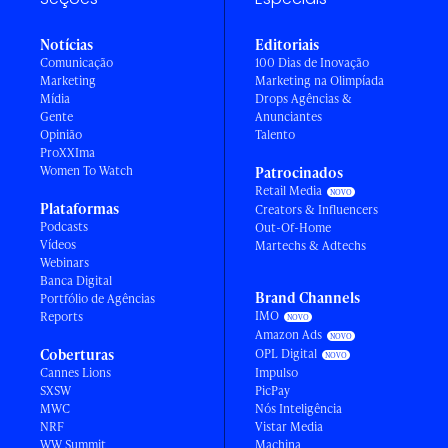
Notícias
Editoriais
Comunicação
100 Dias de Inovação
Marketing
Marketing na Olimpíada
Mídia
Drops Agências &
Gente
Anunciantes
Opinião
Talento
ProXXIma
Women To Watch
Patrocinados
Retail Media
Plataformas
Creators & Influencers
Podcasts
Out-Of-Home
Vídeos
Martechs & Adtechs
Webinars
Banca Digital
Brand Channels
Portfólio de Agências
IMO
Reports
Amazon Ads
Coberturas
OPL Digital
Cannes Lions
Impulso
SXSW
PicPay
MWC
Nós Inteligência
NRF
Vistar Media
WW Summit
Machina