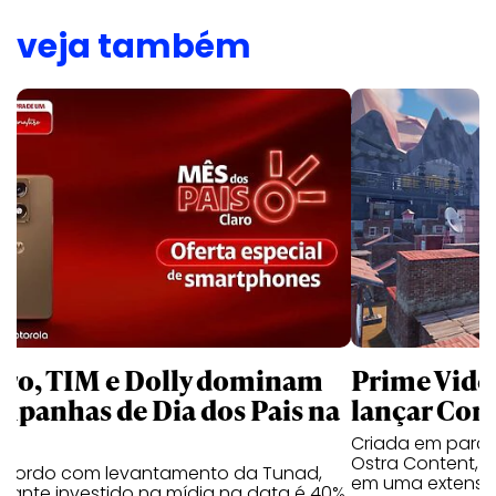
veja também
aro, TIM e Dolly dominam
Prime Video
mpanhas de Dia dos Pais na
lançar Corr
Criada em parc
Ostra Content, i
acordo com levantamento da Tunad,
em uma extensão
tante investido na mídia na data é 40%