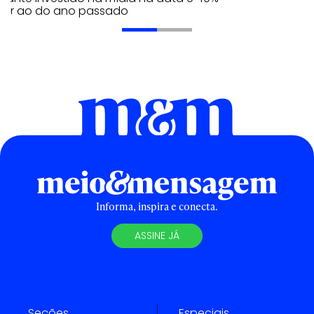
erior ao do ano passado
Informa, inspira e conecta.
ASSINE JÁ
Seções
Especiais