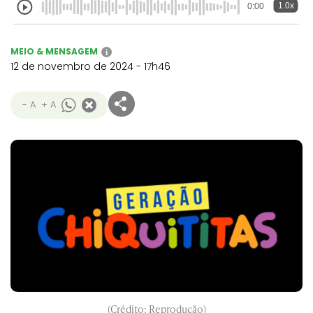
1.0x
0:00
MEIO & MENSAGEM
i
12 de novembro de 2024 - 17h46
- A
+ A
(Crédito: Reprodução)