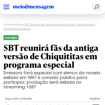
Início
▸
Mídia
▸
SBT reunirá fãs da antiga versão de Chiquititas em
programa especial
nostalgia
SBT reunirá fãs da antiga
versão de Chiquititas em
programa especial
Emissora fará especial com elenco da novela
exibida em 1997 e convida público para
participar; produção será exibida no
streaming +SBT
ouça este conteúdo
readme