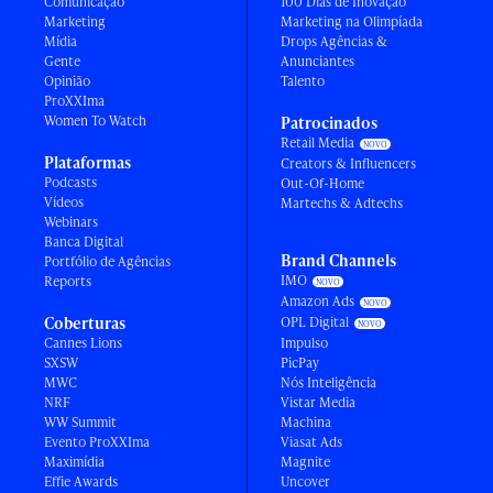
Comunicação
100 Dias de Inovação
Marketing
Marketing na Olimpíada
Mídia
Drops Agências &
Gente
Anunciantes
Opinião
Talento
ProXXIma
Women To Watch
Patrocinados
Retail Media
Plataformas
Creators & Influencers
Podcasts
Out-Of-Home
Vídeos
Martechs & Adtechs
Webinars
Banca Digital
Brand Channels
Portfólio de Agências
IMO
Reports
Amazon Ads
Coberturas
OPL Digital
Cannes Lions
Impulso
SXSW
PicPay
MWC
Nós Inteligência
NRF
Vistar Media
WW Summit
Machina
Evento ProXXIma
Viasat Ads
Maximídia
Magnite
Effie Awards
Uncover