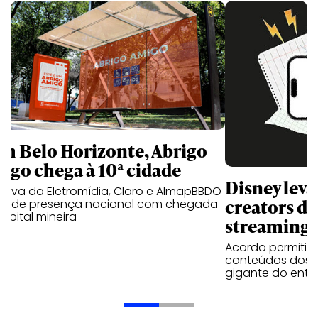
m Belo Horizonte, Abrigo
igo chega à 10ª cidade
Disney lev
iativa da Eletromídia, Claro e AlmapBBDO
creators do
ande presença nacional com chegada
apital mineira
streaming
Acordo permitirá
conteúdos dos p
gigante do entr