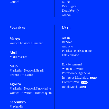
Caboré
Mude
RZK Digital
DoubleVerify
Adlook
Eventos
Mais
Assine
Março
Renove
Women to Watch Summit
Anuncie
Política de privacidade
Abril
Fale conosco
Mídia Master
Edição semanal
Maio
Women to Watch
Marketing Network Brasil
Portfólio de Agências
Evento ProXXIma
Ingressos Maximídia
Convites WW
Agosto
Retail Media
Marketing Network Knowledge
Women To Watch - Homenagem
Setembro
Maximídia