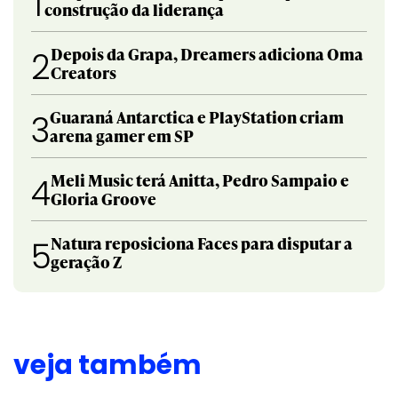
1
construção da liderança
Depois da Grapa, Dreamers adiciona Oma
2
Creators
Guaraná Antarctica e PlayStation criam
3
arena gamer em SP
Meli Music terá Anitta, Pedro Sampaio e
4
Gloria Groove
Natura reposiciona Faces para disputar a
5
geração Z
veja também