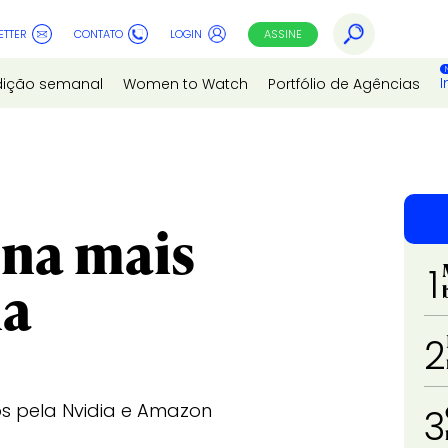
ETTER
CONTATO
LOGIN
ASSINE
I
dição semanal
Women to Watch
Portfólio de Agências
ona mais
1
na
2
s pela Nvidia e Amazon
3