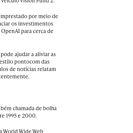
veículo Vision Fund 2.
r emprestado por meio de
nciar os investimentos
a OpenAI para cerca de
ode ajudar a aliviar as
estilo pontocom das
los de notícias relatam
ecentemente.
também chamada de bolha
tre 1995 e 2000.
da World Wide Web