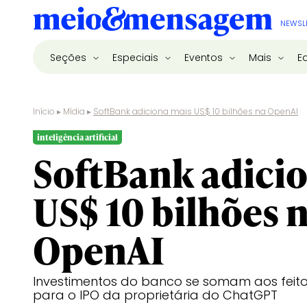
NEWSL
Seções
Especiais
Eventos
Mais
E
Início
▸
Mídia
▸
SoftBank adiciona mais US$ 10 bilhões na OpenAI
inteligência artificial
SoftBank adici
US$ 10 bilhões 
OpenAI
Investimentos do banco se somam aos feito
para o IPO da proprietária do ChatGPT