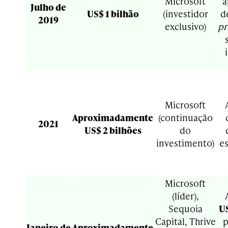
Microsoft
a
Julho de
US$ 1 bilhão
(investidor
d
2019
exclusivo)
pr
<>
Microsoft
Aproximadamente
(continuação
2021
US$ 2 bilhões
do
investimento)
es
<>
Microsoft
(líder),
Sequoia
US
Capital, Thrive
p
Janeiro de
Aproximadamente