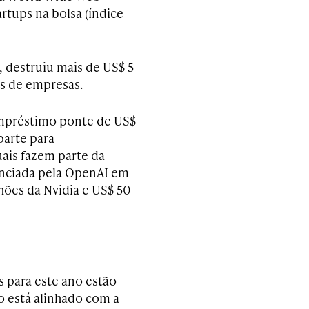
tups na bolsa (índice
 destruiu mais de US$ 5
s de empresas.
empréstimo ponte de US$
parte para
uais fazem parte da
unciada pela OpenAI em
hões da Nvidia e US$ 50
as para este ano estão
o está alinhado com a