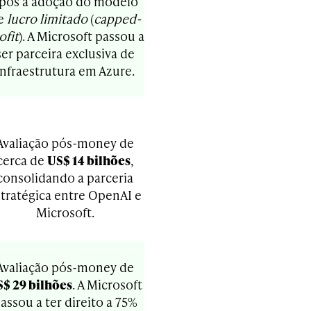
pós a adoção do modelo
e
lucro limitado
(
capped-
ofit
). A Microsoft passou a
ser parceira exclusiva de
infraestrutura em Azure.
Avaliação pós-money de
cerca de
US$ 14 bilhões
,
consolidando a parceria
tratégica entre OpenAI e
Microsoft.
Avaliação pós-money de
$ 29 bilhões
. A Microsoft
assou a ter direito a 75%