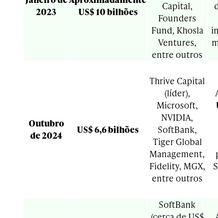
Capital,
2023
US$ 10 bilhões
Founders
Fund, Khosla
i
Ventures,
m
entre outros
<>
Thrive Capital
(líder),
Microsoft,
NVIDIA,
Outubro
US$ 6,6 bilhões
SoftBank,
de 2024
Tiger Global
Management,
Fidelity, MGX,
S
entre outros
<>
SoftBank
(cerca de US$