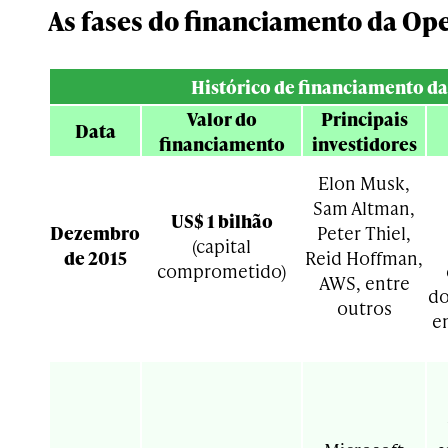
As fases do financiamento da Op
Histórico de financiamento d
Valor do
Principais
Data
financiamento
investidores
Elon Musk,
Sam Altman,
US$ 1 bilhão
Dezembro
Peter Thiel,
(capital
de 2015
Reid Hoffman,
comprometido)
AWS, entre
do
outros
em
<>