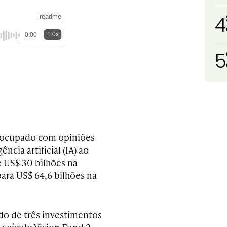
4
readme
1.0x
0:00
5
eocupado com opiniões
ncia artificial (IA) ao
 US$ 30 bilhões na
para US$ 64,6 bilhões na
do de três investimentos