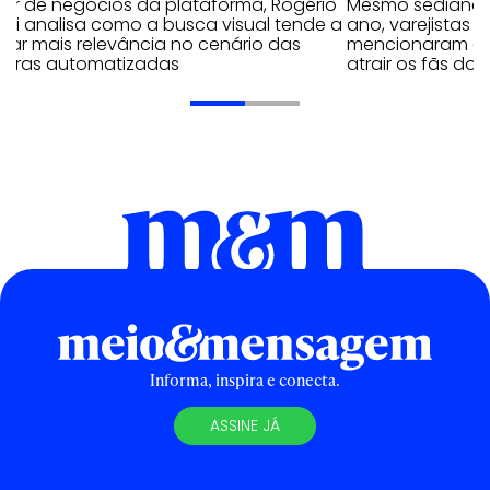
tor de negócios da plataforma, Rogério
Mesmo sediando 
lai analisa como a busca visual tende a
ano, varejistas 
har mais relevância no cenário das
mencionaram ex
pras automatizadas
atrair os fãs do 
Informa, inspira e conecta.
ASSINE JÁ