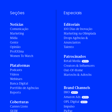
Seções
Especiais
Notícias
Editoriais
Comunicação
100 Dias de Inovação
Marketing
Marketing na Olimpíada
Mídia
Drops Agências &
Gente
Anunciantes
Opinião
Talento
ProXXIma
Women To Watch
Patrocinados
Retail Media
Plataformas
Creators & Influencers
Podcasts
Out-Of-Home
Vídeos
Martechs & Adtechs
Webinars
Banca Digital
Brand Channels
Portfólio de Agências
IMO
Reports
Amazon Ads
Coberturas
OPL Digital
Cannes Lions
Impulso
SXSW
PicPay