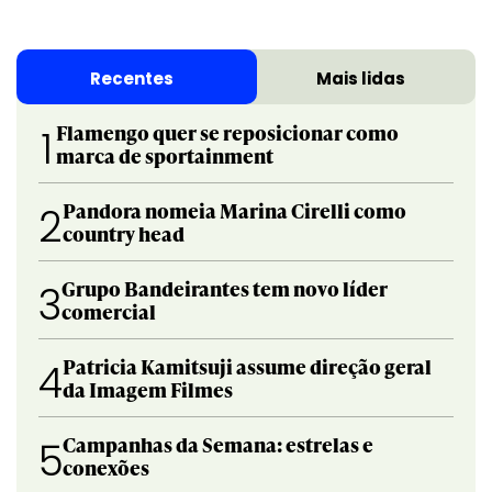
Recentes
Mais lidas
Flamengo quer se reposicionar como
1
marca de sportainment
Pandora nomeia Marina Cirelli como
2
country head
Grupo Bandeirantes tem novo líder
3
comercial
Patricia Kamitsuji assume direção geral
4
da Imagem Filmes
Campanhas da Semana: estrelas e
5
conexões