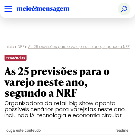
Início
▸
NRF
▸
As 25 previsões para o varejo neste ano, segundo a NRF
tendências
As 25 previsões para o
varejo neste ano,
segundo a NRF
Organizadora da retail big show aponta
possíveis cenários para varejistas neste ano,
incluindo IA, tecnologia e economia circular
ouça este conteúdo
readme