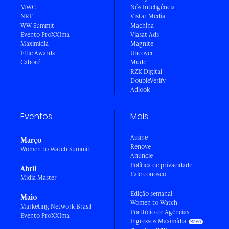
MWC
Nós Inteligência
NRF
Vistar Media
WW Summit
Machina
Evento ProXXIma
Viasat Ads
Maximídia
Magnite
Effie Awards
Uncover
Caboré
Mude
RZK Digital
DoubleVerify
Adlook
Eventos
Mais
Assine
Março
Renove
Women to Watch Summit
Anuncie
Política de privacidade
Abril
Fale conosco
Mídia Master
Edição semanal
Maio
Women to Watch
Marketing Network Brasil
Portfólio de Agências
Evento ProXXIma
Ingressos Maximídia