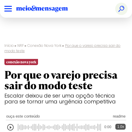
Início
▸
NRF
▸
Conexão Nova York
▸
Por que o varejo precisa sair do
modo teste
conexão nova york
Por que o varejo precisa
sair do modo teste
Escalar deixou de ser uma opção técnica
para se tornar uma urgência competitiva
ouça este conteúdo
readme
1.0x
0:00