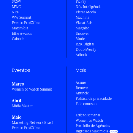
SXSW
PicPay
MWC
Nós Inteligência
NRF
Vistar Media
WW Summit
Machina
Evento ProXXIma
Viasat Ads
Maximídia
Magnite
Effie Awards
Uncover
Caboré
Mude
RZK Digital
DoubleVerify
Adlook
Eventos
Mais
Assine
Março
Renove
Women to Watch Summit
Anuncie
Política de privacidade
Abril
Fale conosco
Mídia Master
Edição semanal
Maio
Women to Watch
Marketing Network Brasil
Portfólio de Agências
Evento ProXXIma
Ingressos Maximídia