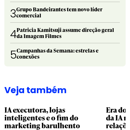
Grupo Bandeirantes tem novo líder
3
comercial
Patricia Kamitsuji assume direção geral
4
da Imagem Filmes
Campanhas da Semana: estrelas e
5
conexões
Veja também
IA executora, lojas
Era do 
inteligentes e o fim do
da IA n
marketing barulhento
relaçõe