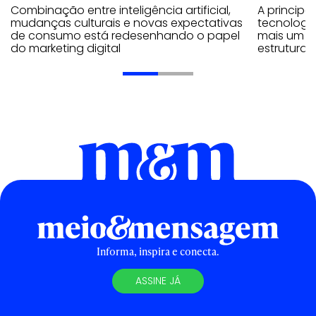
Combinação entre inteligência artificial,
A principal
mudanças culturais e novas expectativas
tecnologia
de consumo está redesenhando o papel
mais um e
do marketing digital
estrutura
Informa, inspira e conecta.
ASSINE JÁ