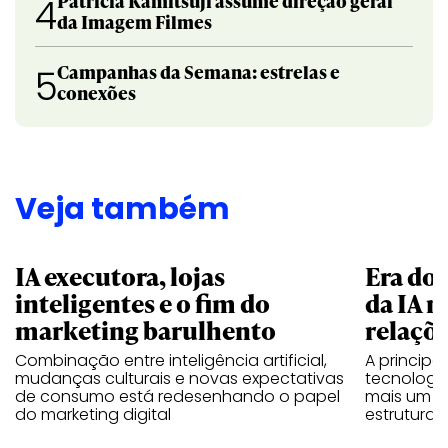
Patricia Kamitsuji assume direção geral
4
da Imagem Filmes
Campanhas da Semana: estrelas e
5
conexões
Veja também
IA executora, lojas
Era do 
inteligentes e o fim do
da IA n
marketing barulhento
relaçõe
Combinação entre inteligência artificial,
A principal
mudanças culturais e novas expectativas
tecnologia
de consumo está redesenhando o papel
mais um e
do marketing digital
estrutura