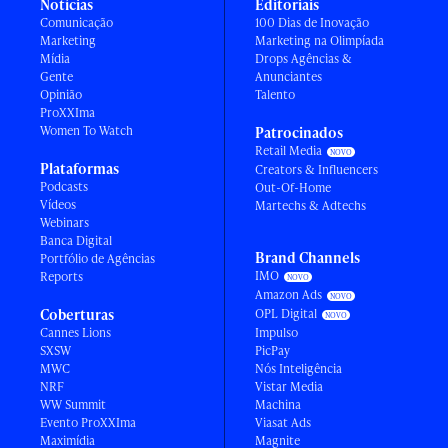
Notícias
Editoriais
Comunicação
100 Dias de Inovação
Marketing
Marketing na Olimpíada
Mídia
Drops Agências &
Gente
Anunciantes
Opinião
Talento
ProXXIma
Women To Watch
Patrocinados
Retail Media
Plataformas
Creators & Influencers
Podcasts
Out-Of-Home
Vídeos
Martechs & Adtechs
Webinars
Banca Digital
Brand Channels
Portfólio de Agências
IMO
Reports
Amazon Ads
Coberturas
OPL Digital
Cannes Lions
Impulso
SXSW
PicPay
MWC
Nós Inteligência
NRF
Vistar Media
WW Summit
Machina
Evento ProXXIma
Viasat Ads
Maximídia
Magnite