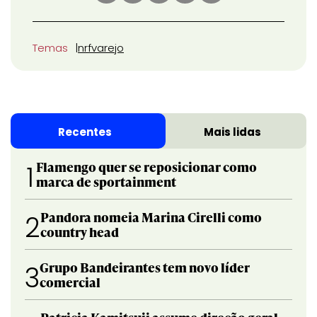
Temas
nrf
varejo
Recentes
Mais lidas
Flamengo quer se reposicionar como
1
marca de sportainment
Pandora nomeia Marina Cirelli como
2
country head
Grupo Bandeirantes tem novo líder
3
comercial