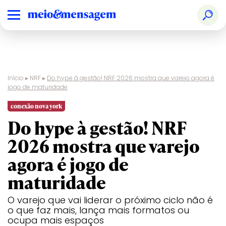
Início
▸
NRF
▸
Do hype à gestão! NRF 2026 mostra que varejo agora é
jogo de maturidade
conexão nova york
Do hype à gestão! NRF
2026 mostra que varejo
agora é jogo de
maturidade
O varejo que vai liderar o próximo ciclo não é
o que faz mais, lança mais formatos ou
ocupa mais espaços