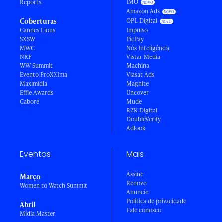
IMO
Reports
Amazon Ads
Coberturas
OPL Digital
Cannes Lions
Impulso
SXSW
PicPay
MWC
Nós Inteligência
NRF
Vistar Media
WW Summit
Machina
Evento ProXXIma
Viasat Ads
Maximídia
Magnite
Effie Awards
Uncover
Caboré
Mude
RZK Digital
DoubleVerify
Adlook
Eventos
Mais
Assine
Março
Renove
Women to Watch Summit
Anuncie
Política de privacidade
Abril
Fale conosco
Mídia Master