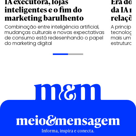
IA executora, lojas
Era do 
inteligentes e o fim do
da IA n
marketing barulhento
relaçõe
Combinação entre inteligência artificial,
A principal
mudanças culturais e novas expectativas
tecnologia
de consumo está redesenhando o papel
mais um e
do marketing digital
estrutura
Informa, inspira e conecta.