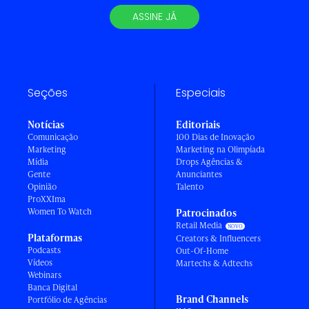
ASSINE JÁ
Seções
Especiais
Notícias
Editoriais
Comunicação
100 Dias de Inovação
Marketing
Marketing na Olimpíada
Mídia
Drops Agências &
Gente
Anunciantes
Opinião
Talento
ProXXIma
Women To Watch
Patrocinados
Retail Media
Plataformas
Creators & Influencers
Podcasts
Out-Of-Home
Vídeos
Martechs & Adtechs
Webinars
Banca Digital
Brand Channels
Portfólio de Agências