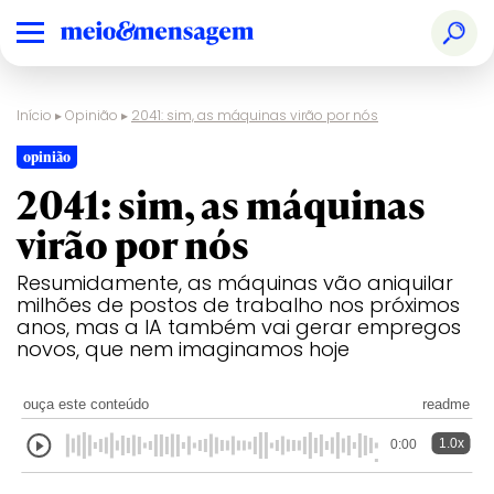
Início
▸
Opinião
▸
2041: sim, as máquinas virão por nós
opinião
2041: sim, as máquinas
virão por nós
Resumidamente, as máquinas vão aniquilar
milhões de postos de trabalho nos próximos
anos, mas a IA também vai gerar empregos
novos, que nem imaginamos hoje
ouça este conteúdo
readme
1.0x
0:00