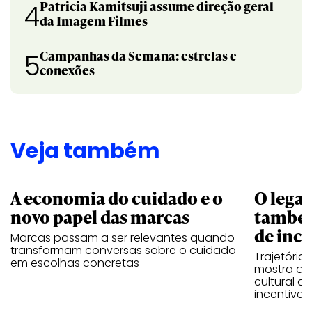
Patricia Kamitsuji assume direção geral
4
da Imagem Filmes
Campanhas da Semana: estrelas e
5
conexões
Veja também
A economia do cuidado e o
O legad
novo papel das marcas
também
de ince
Marcas passam a ser relevantes quando
transformam conversas sobre o cuidado
Trajetória
em escolhas concretas
mostra que
cultural 
incentive 