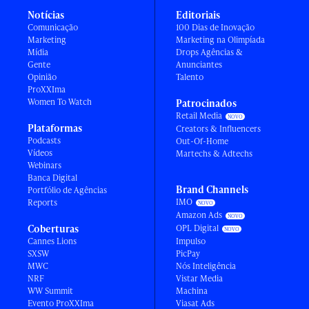
Notícias
Editoriais
Comunicação
100 Dias de Inovação
Marketing
Marketing na Olimpíada
Mídia
Drops Agências &
Gente
Anunciantes
Opinião
Talento
ProXXIma
Women To Watch
Patrocinados
Retail Media
Plataformas
Creators & Influencers
Podcasts
Out-Of-Home
Vídeos
Martechs & Adtechs
Webinars
Banca Digital
Brand Channels
Portfólio de Agências
IMO
Reports
Amazon Ads
Coberturas
OPL Digital
Cannes Lions
Impulso
SXSW
PicPay
MWC
Nós Inteligência
NRF
Vistar Media
WW Summit
Machina
Evento ProXXIma
Viasat Ads