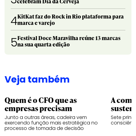
celebram Dia da Cerveja
KitKat faz do Rock in Rio plataforma para
4
marca e varejo
Festival Doce Maravilha reúne 13 marcas
5
na sua quarta edição
Veja também
Quem é o CFO que as
A comu
empresas precisam
sustent
Junto a outras áreas, cadeira vem
Sete princ
exercendo função mais estratégica no
consciênc
processo de tomada de decisão