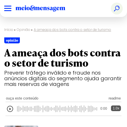
Início
▸
Opinião
▸
A ameaça dos bots contra o setor de turismo
opinião
A ameaça dos bots contra
o setor de turismo
Prevenir tráfego inválido e fraude nos
anúncios digitais do segmento ajuda garantir
mais reservas de viagens
ouça este conteúdo
readme
1.0x
0:00