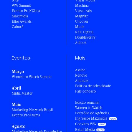
NRF
Vistar Media
WW Summit
Machina
Evento ProXXIma
Viasat Ads
Maximídia
Magnite
Effie Awards
Uncover
Caboré
Mude
RZK Digital
DoubleVerify
Adlook
Eventos
Mais
Assine
Março
Renove
Women to Watch Summit
Anuncie
Política de privacidade
Abril
Fale conosco
Mídia Master
Edição semanal
Maio
Women to Watch
Marketing Network Brasil
Portfólio de Agências
Evento ProXXIma
Ingressos Maximídia
Convites WW
Agosto
Retail Media
Marketing Network Knowledge