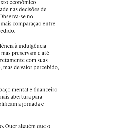
texto econômico
dade nas decisões de
 Observa-se no
mais comparação entre
pedido.
ncia à indulgência
a, mas preservam e até
diretamente com suas
o, mas de valor percebido,
paço mental e financeiro
mais abertura para
ificam a jornada e
to. Quer alguém que o