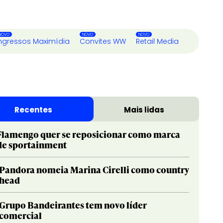
ngressos Maximídia
Convites WW
Retail Media
Recentes
Mais lidas
Flamengo quer se reposicionar como marca
de sportainment
Pandora nomeia Marina Cirelli como country
head
Grupo Bandeirantes tem novo líder
comercial