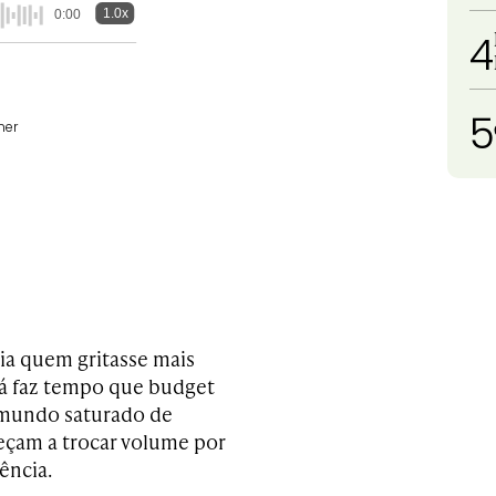
1.0x
0:00
4
5
mer
ia quem gritasse mais
 Já faz tempo que budget
 mundo saturado de
eçam a trocar volume por
ência.