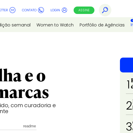
ETTER
CONTATO
LOGIN
ASSINE
I
dição semanal
Women to Watch
Portfólio de Agências
lha e o
1
 marcas
2
ido, com curadoria e
nte
3
readme