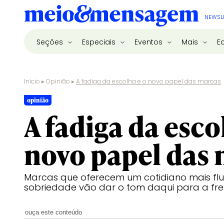
NEWSL
Seções
Especiais
Eventos
Mais
E
Início
▸
Opinião
▸
A fadiga da escolha e o novo papel das marcas
opinião
A fadiga da esco
novo papel das
Marcas que oferecem um cotidiano mais flu
sobriedade vão dar o tom daqui para a fre
ouça este conteúdo