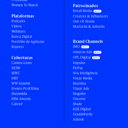
Women To Watch
Patrocinados
Retail Media
Plataformas
Creators & Influencers
Podcasts
Out-Of-Home
Vídeos
Martechs & Adtechs
Webinars
Banca Digital
Brand Channels
Portfólio de Agências
IMO
Reports
Amazon Ads
Coberturas
OPL Digital
Cannes Lions
Impulso
SXSW
PicPay
MWC
Nós Inteligência
NRF
Vistar Media
WW Summit
Machina
Evento ProXXIma
Viasat Ads
Maximídia
Magnite
Effie Awards
Uncover
Caboré
Mude
RZK Digital
DoubleVerify
Adlook