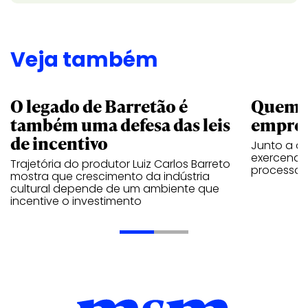
Veja também
O legado de Barretão é
Quem é
também uma defesa das leis
empres
de incentivo
Junto a ou
exercendo
Trajetória do produtor Luiz Carlos Barreto
processo 
mostra que crescimento da indústria
cultural depende de um ambiente que
incentive o investimento