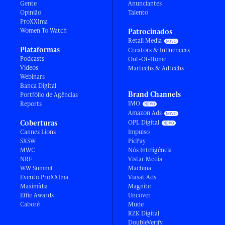
Gente
Anunciantes
Opinião
Talento
ProXXIma
Women To Watch
Patrocinados
Retail Media
Plataformas
Creators & Influencers
Podcasts
Out-Of-Home
Vídeos
Martechs & Adtechs
Webinars
Banca Digital
Brand Channels
Portfólio de Agências
IMO
Reports
Amazon Ads
Coberturas
OPL Digital
Cannes Lions
Impulso
SXSW
PicPay
MWC
Nós Inteligência
NRF
Vistar Media
WW Summit
Machina
Evento ProXXIma
Viasat Ads
Maximídia
Magnite
Effie Awards
Uncover
Caboré
Mude
RZK Digital
DoubleVerify