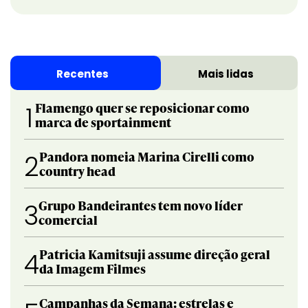
Recentes
Mais lidas
Flamengo quer se reposicionar como
1
marca de sportainment
Pandora nomeia Marina Cirelli como
2
country head
Grupo Bandeirantes tem novo líder
3
comercial
Patricia Kamitsuji assume direção geral
4
da Imagem Filmes
Campanhas da Semana: estrelas e