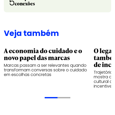
5
conexões
Veja também
A economia do cuidado e o
O legad
novo papel das marcas
também
de ince
Marcas passam a ser relevantes quando
transformam conversas sobre o cuidado
Trajetória
em escolhas concretas
mostra que
cultural 
incentive 