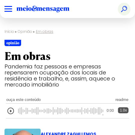
Início
▸
Opinião
▸
Em obras
opinião
Em obras
Pandemia faz pessoas e empresas
repensarem ocupação dos locais de
residência e trabalho, e, assim, aquece o
mercado imobiliário
ouça este conteúdo
readme
1.0x
0:00
ALEXANDRE ZAGHI LEMOS