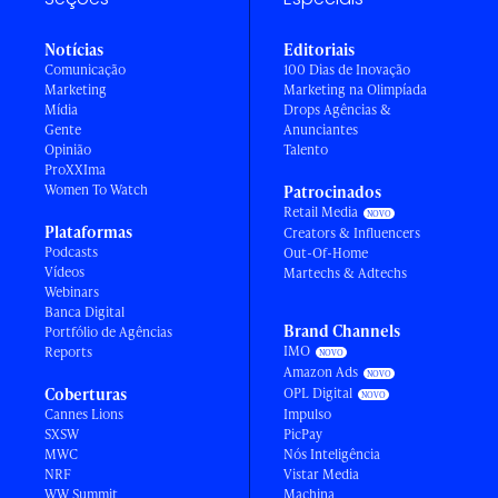
Notícias
Editoriais
Comunicação
100 Dias de Inovação
Marketing
Marketing na Olimpíada
Mídia
Drops Agências &
Gente
Anunciantes
Opinião
Talento
ProXXIma
Women To Watch
Patrocinados
Retail Media
Plataformas
Creators & Influencers
Podcasts
Out-Of-Home
Vídeos
Martechs & Adtechs
Webinars
Banca Digital
Brand Channels
Portfólio de Agências
IMO
Reports
Amazon Ads
Coberturas
OPL Digital
Cannes Lions
Impulso
SXSW
PicPay
MWC
Nós Inteligência
NRF
Vistar Media
WW Summit
Machina