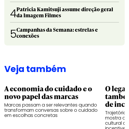
Patricia Kamitsuji assume direção geral
4
da Imagem Filmes
Campanhas da Semana: estrelas e
5
conexões
Veja também
A economia do cuidado e o
O legad
novo papel das marcas
também
de ince
Marcas passam a ser relevantes quando
transformam conversas sobre o cuidado
Trajetória
em escolhas concretas
mostra que
cultural 
incentive 