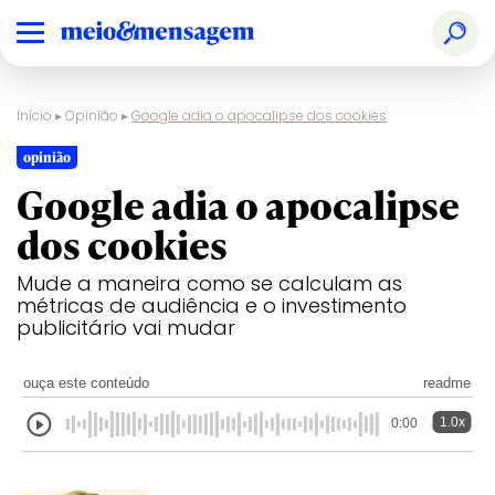
Início
▸
Opinião
▸
Google adia o apocalipse dos cookies
opinião
Google adia o apocalipse
dos cookies
Mude a maneira como se calculam as
métricas de audiência e o investimento
publicitário vai mudar
ouça este conteúdo
readme
1.0x
0:00