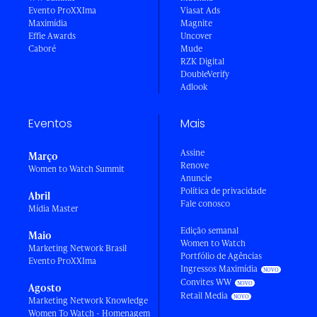
Evento ProXXIma
Viasat Ads
Maximídia
Magnite
Effie Awards
Uncover
Caboré
Mude
RZK Digital
DoubleVerify
Adlook
Eventos
Mais
Assine
Março
Renove
Women to Watch Summit
Anuncie
Política de privacidade
Abril
Fale conosco
Mídia Master
Edição semanal
Maio
Women to Watch
Marketing Network Brasil
Portfólio de Agências
Evento ProXXIma
Ingressos Maximídia
Convites WW
Agosto
Retail Media
Marketing Network Knowledge
Women To Watch - Homenagem