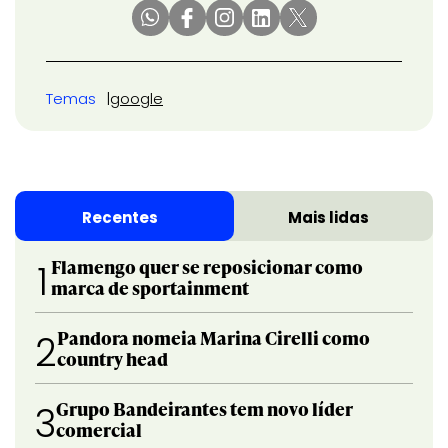
Temas
google
Recentes
Mais lidas
Flamengo quer se reposicionar como
1
marca de sportainment
Pandora nomeia Marina Cirelli como
2
country head
Grupo Bandeirantes tem novo líder
3
comercial