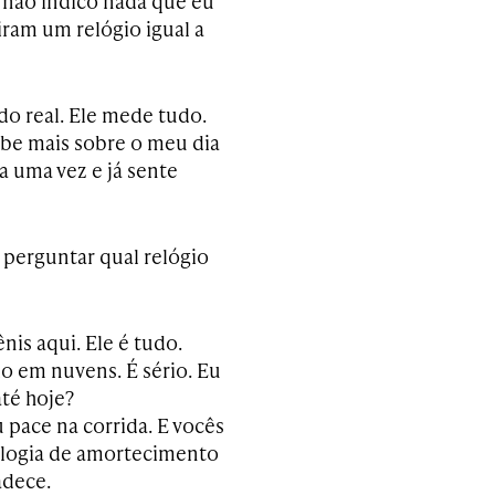
 não indico nada que eu
iram um relógio igual a
o real. Ele mede tudo.
abe mais sobre o meu dia
a uma vez e já sente
perguntar qual relógio
nis aqui. Ele é tudo.
o em nuvens. É sério. Eu
até hoje?
 pace na corrida. E vocês
ologia de amortecimento
adece.