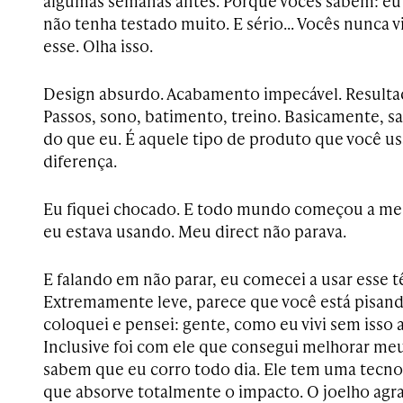
algumas semanas antes. Porque vocês sabem: eu
não tenha testado muito. E sério… Vocês nunca v
esse. Olha isso.
Design absurdo. Acabamento impecável. Resultad
Passos, sono, batimento, treino. Basicamente, s
do que eu. É aquele tipo de produto que você us
diferença.
Eu fiquei chocado. E todo mundo começou a me 
eu estava usando. Meu direct não parava.
E falando em não parar, eu comecei a usar esse tê
Extremamente leve, parece que você está pisand
coloquei e pensei: gente, como eu vivi sem isso 
Inclusive foi com ele que consegui melhorar meu
sabem que eu corro todo dia. Ele tem uma tecn
que absorve totalmente o impacto. O joelho agr