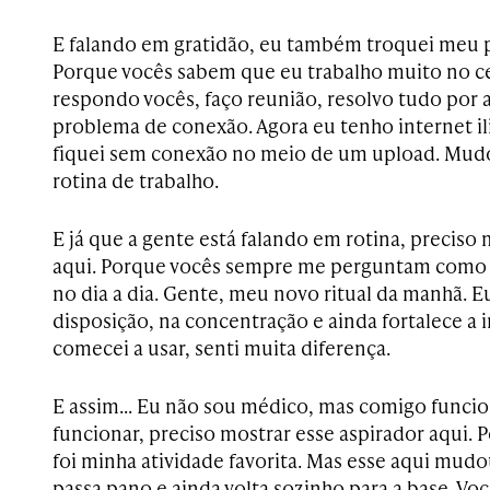
E falando em gratidão, eu também troquei meu p
Porque vocês sabem que eu trabalho muito no ce
respondo vocês, faço reunião, resolvo tudo por 
problema de conexão. Agora eu tenho internet il
fiquei sem conexão no meio de um upload. Mu
rotina de trabalho.
E já que a gente está falando em rotina, precis
aqui. Porque vocês sempre me perguntam como 
no dia a dia. Gente, meu novo ritual da manhã. E
disposição, na concentração e ainda fortalece a
comecei a usar, senti muita diferença.
E assim… Eu não sou médico, mas comigo funcio
funcionar, preciso mostrar esse aspirador aqui. 
foi minha atividade favorita. Mas esse aqui mudou
passa pano e ainda volta sozinho para a base. Vo