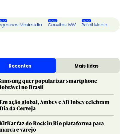
ngressos Maximídia
Convites WW
Retail Media
Recentes
Mais lidas
Samsung quer popularizar smartphone
dobrável no Brasil
Em ação global, Ambev e AB Inbev celebram
Dia da Cerveja
KitKat faz do Rock in Rio plataforma para
marca e varejo