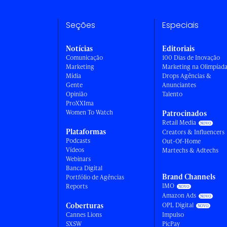
Seções
Especiais
Notícias
Editoriais
Comunicação
100 Dias de Inovação
Marketing
Marketing na Olimpíad
Mídia
Drops Agências &
Gente
Anunciantes
Opinião
Talento
ProXXIma
Women To Watch
Patrocinados
Retail Media
Plataformas
Creators & Influencers
Podcasts
Out-Of-Home
Vídeos
Martechs & Adtechs
Webinars
Banca Digital
Brand Channels
Portfólio de Agências
IMO
Reports
Amazon Ads
Coberturas
OPL Digital
Cannes Lions
Impulso
SXSW
PicPay