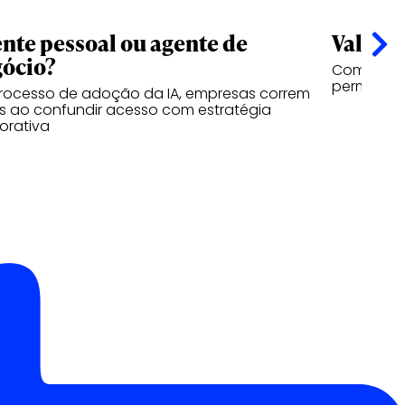
nte pessoal ou agente de
Valor n
ócio?
Como a vi
permanece
rocesso de adoção da IA, empresas correm
os ao confundir acesso com estratégia
orativa