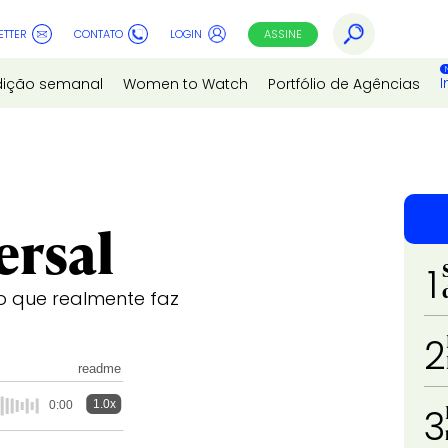
ETTER
CONTATO
LOGIN
ASSINE
I
dição semanal
Women to Watch
Portfólio de Agências
ersal
1
o que realmente faz
2
readme
1.0x
0:00
3