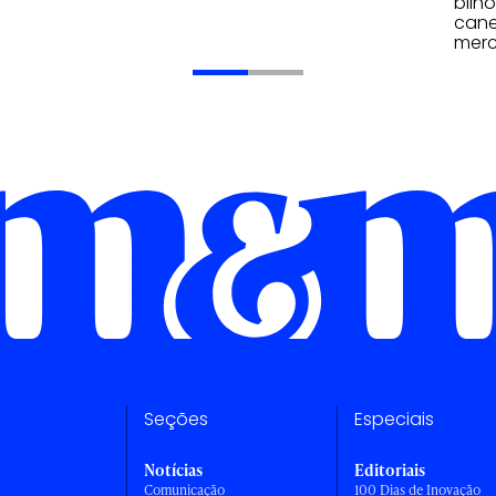
bilh
cane
merc
Seções
Especiais
Notícias
Editoriais
Comunicação
100 Dias de Inovação