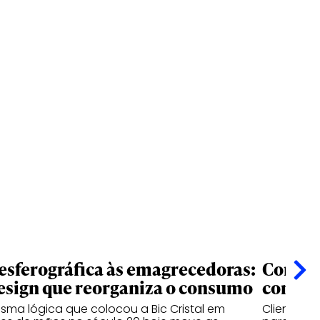
esferográfica às emagrecedoras:
Confian
esign que reorganiza o consumo
começ
sma lógica que colocou a Bic Cristal em
Clientes 