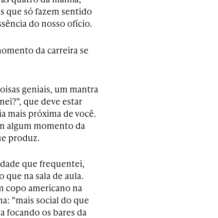
s que só fazem sentido
sência do nosso ofício.
momento da carreira se
coisas geniais, um mantra
rmei?”, que deve estar
a mais próxima de você.
a em algum momento da
ue produz.
ldade que frequentei,
 que na sala de aula.
um copo americano na
a: “mais social do que
va focando os bares da