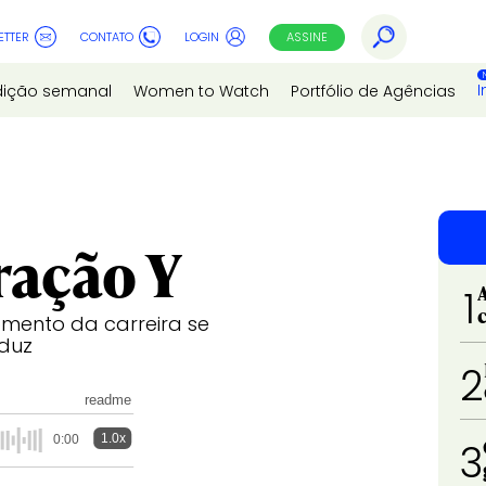
ETTER
CONTATO
LOGIN
ASSINE
I
dição semanal
Women to Watch
Portfólio de Agências
ração Y
1
mento da carreira se
oduz
2
readme
1.0x
0:00
3