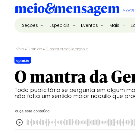
NEWSL
Seções
Especiais
Eventos
Mais
E
Início
▸
Opinião
▸
O mantra da Geração Y
opinião
O mantra da Ge
Todo publicitário se pergunta em algum mo
não falta um sentido maior naquilo que pr
ouça este conteúdo