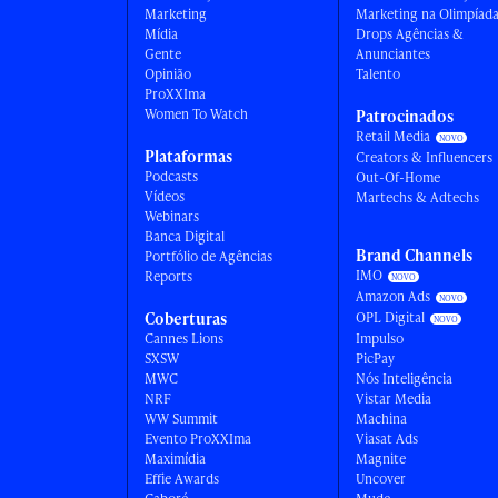
Marketing
Marketing na Olimpíad
Mídia
Drops Agências &
Gente
Anunciantes
Opinião
Talento
ProXXIma
Women To Watch
Patrocinados
Retail Media
Plataformas
Creators & Influencers
Podcasts
Out-Of-Home
Vídeos
Martechs & Adtechs
Webinars
Banca Digital
Brand Channels
Portfólio de Agências
IMO
Reports
Amazon Ads
Coberturas
OPL Digital
Cannes Lions
Impulso
SXSW
PicPay
MWC
Nós Inteligência
NRF
Vistar Media
WW Summit
Machina
Evento ProXXIma
Viasat Ads
Maximídia
Magnite
Effie Awards
Uncover