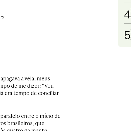
4
iro
5
 apagava a vela, meus
empo de me dizer: “Vou
já era tempo de conciliar
paralelo entre o início de
os brasileiros, que
 às quatro da manhã,