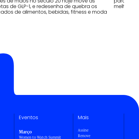
ões de mãos no século 20 hoje move as
parceiras
tas de GLP-1, e redesenha de quebra os
melhores 
ados de alimentos, bebidas, fitness e moda
Eventos
Mais
Assine
Março
Renove
Women to Watch Summit