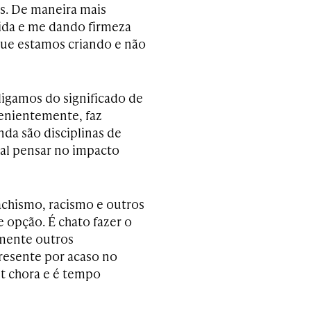
is. De maneira mais
ida e me dando firmeza
que estamos criando e não
igamos do significado de
enientemente, faz
da são disciplinas de
tal pensar no impacto
achismo, racismo e outros
 opção. É chato fazer o
mente outros
presente por acaso no
t chora e é tempo