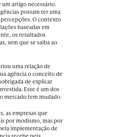
é um artigo necessário.
 agências possam ter uma
 percepções. O contexto
elações baseadas em
ente, os resultados
s, sem que se saiba ao
 criou uma relação de
ua agência o conceito de
sobrigada de explicar
nvestida. Esse é um dos
do mercado tem mudado.
es, as empresas que
ais por modismo, mas por
 pela implementação de
cia recebe pela