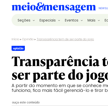
NEWSL
Seções
Especiais
Eventos
Mais
E
Início
▸
Opinião
▸
Transparência tem de ser parte do jogo
opinião
Transparência 
ser parte do jog
A partir do momento em que se conhece m
funciona, fica mais fácil gerenciá-lo e tirar b
ouça este conteúdo