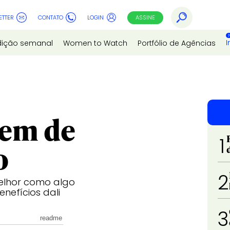
ETTER
CONTATO
LOGIN
ASSINE
I
dição semanal
Women to Watch
Portfólio de Agências
tem de
1
o
2
elhor como algo
enefícios dali
3
readme