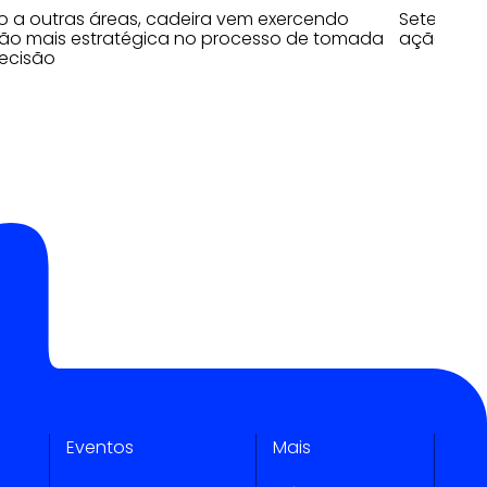
o a outras áreas, cadeira vem exercendo
Sete prin
ão mais estratégica no processo de tomada
ação
ecisão
Eventos
Mais