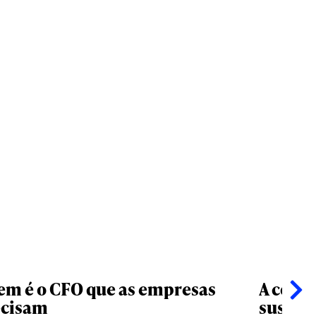
m é o CFO que as empresas
A comu
ecisam
susten