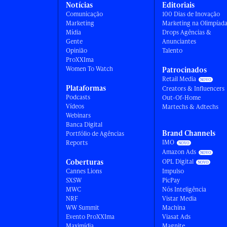
Notícias
Editoriais
Comunicação
100 Dias de Inovação
Marketing
Marketing na Olimpíad
Mídia
Drops Agências &
Gente
Anunciantes
Opinião
Talento
ProXXIma
Women To Watch
Patrocinados
Retail Media
Plataformas
Creators & Influencers
Podcasts
Out-Of-Home
Vídeos
Martechs & Adtechs
Webinars
Banca Digital
Brand Channels
Portfólio de Agências
IMO
Reports
Amazon Ads
Coberturas
OPL Digital
Cannes Lions
Impulso
SXSW
PicPay
MWC
Nós Inteligência
NRF
Vistar Media
WW Summit
Machina
Evento ProXXIma
Viasat Ads
Maximídia
Magnite