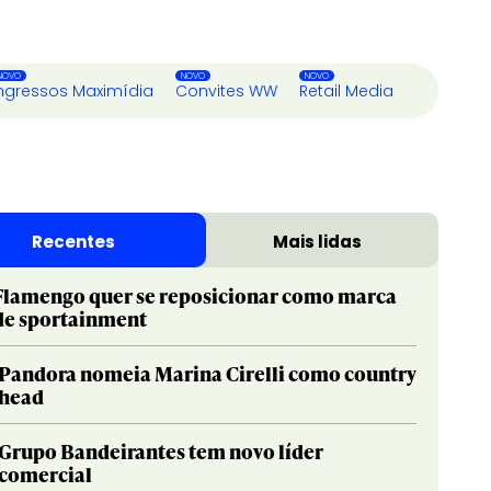
ngressos Maximídia
Convites WW
Retail Media
Recentes
Mais lidas
Flamengo quer se reposicionar como marca
de sportainment
Pandora nomeia Marina Cirelli como country
head
Grupo Bandeirantes tem novo líder
comercial