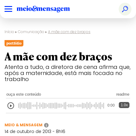
Início
▸
Comunicação
▸
A mãe com dez braços
portfólio
A mãe com dez braços
Atenta a tudo, a diretora de cena afirma que,
após a maternidade, está mais focada no
trabalho
ouça este conteúdo
readme
1.0x
0:00
MEIO & MENSAGEM
i
14 de outubro de 2013 - 8h16