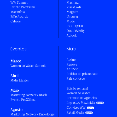
WW Summit
Machina
Evento ProXXIma
Viasat Ads
Maximídia
Magnite
Effie Awards
Uncover
Caboré
Mude
RZK Digital
DoubleVerify
Adlook
Eventos
Mais
Assine
Março
Renove
Women to Watch Summit
Anuncie
Política de privacidade
Abril
Fale conosco
Mídia Master
Edição semanal
Maio
Women to Watch
Marketing Network Brasil
Portfólio de Agências
Evento ProXXIma
Ingressos Maximídia
Convites WW
Agosto
Retail Media
Marketing Network Knowledge