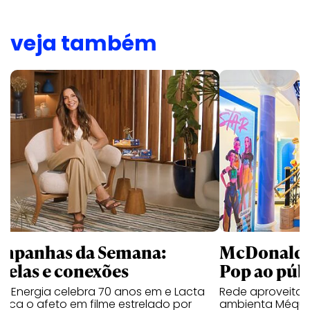
veja também
mpanhas da Semana:
McDonald’s 
trelas e conexões
Pop ao públ
a Energia celebra 70 anos em e Lacta
Rede aproveita
aca o afeto em filme estrelado por
ambienta Méqui 