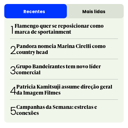
Recentes
Mais lidas
Flamengo quer se reposicionar como
1
marca de sportainment
Pandora nomeia Marina Cirelli como
2
country head
Grupo Bandeirantes tem novo líder
3
comercial
Patricia Kamitsuji assume direção geral
4
da Imagem Filmes
Campanhas da Semana: estrelas e
5
conexões