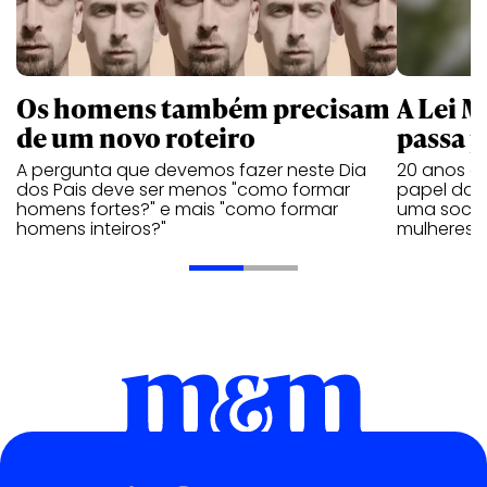
Os homens também precisam
A Lei 
de um novo roteiro
passa 
A pergunta que devemos fazer neste Dia
20 anos de
dos Pais deve ser menos "como formar
papel da 
homens fortes?" e mais "como formar
uma socie
homens inteiros?"
mulheres