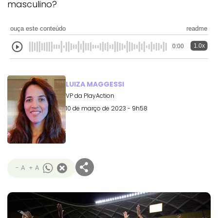
masculino?
ouça este conteúdo
readme
1.0x
0:00
LUIZA MAGGESSI
VP da PlayAction
10 de março de 2023 - 9h58
- A
+ A