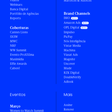
Vídeos
Martechs & Adtechs
Webinars
Banca Digital
Brand Channels
Portfólio de Agências
IMO
Reports
Amazon Ads
Coberturas
OPL Digital
Cannes Lions
Impulso
SXSW
PicPay
MWC
Nós Inteligência
NRF
Vistar Media
WW Summit
Machina
Evento ProXXIma
Viasat Ads
Maximídia
Magnite
Effie Awards
Uncover
Caboré
Mude
RZK Digital
DoubleVerify
Adlook
Eventos
Mais
Assine
Março
Renove
Women to Watch Summit