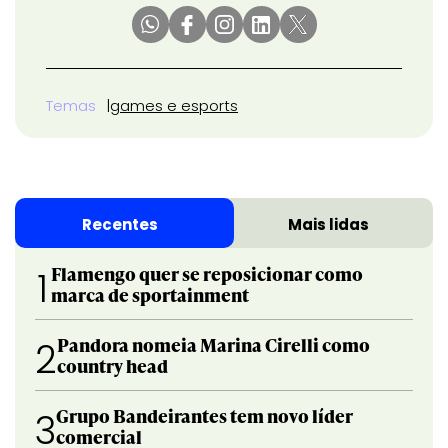
Temas
games e esports
Recentes
Mais lidas
Flamengo quer se reposicionar como
1
marca de sportainment
Pandora nomeia Marina Cirelli como
2
country head
Grupo Bandeirantes tem novo líder
3
comercial