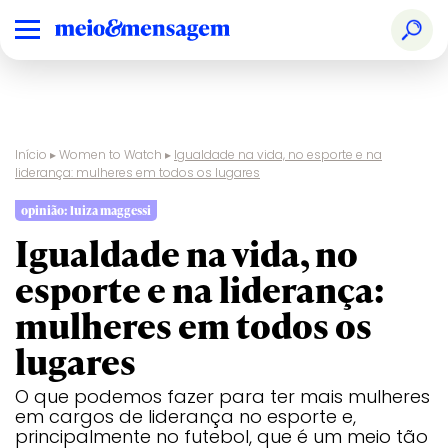
Início
▸
Women to Watch
▸
Igualdade na vida, no esporte e na
liderança: mulheres em todos os lugares
opinião: luiza maggessi
Igualdade na vida, no
esporte e na liderança:
mulheres em todos os
lugares
O que podemos fazer para ter mais mulheres
em cargos de liderança no esporte e,
principalmente no futebol, que é um meio tão