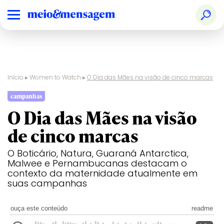
Início
▸
Women to Watch
▸
O Dia das Mães na visão de cinco marcas
campanhas
O Dia das Mães na visão
de cinco marcas
O Boticário, Natura, Guaraná Antarctica,
Malwee e Pernambucanas destacam o
contexto da maternidade atualmente em
suas campanhas
ouça este conteúdo
readme