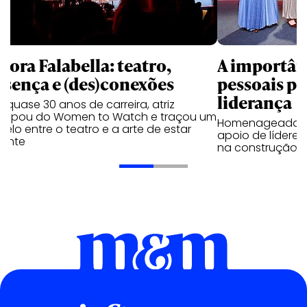
bora Falabella: teatro,
A importân
esença e (des)conexões
pessoais pa
liderança
quase 30 anos de carreira, atriz
ticipou do Women to Watch e traçou um
Homenageadas 
lelo entre o teatro e a arte de estar
apoio de líderes
sente
na construção c