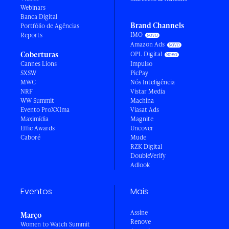
Webinars
Banca Digital
Brand Channels
Portfólio de Agências
IMO
Reports
Amazon Ads
Coberturas
OPL Digital
Cannes Lions
Impulso
SXSW
PicPay
MWC
Nós Inteligência
NRF
Vistar Media
WW Summit
Machina
Evento ProXXIma
Viasat Ads
Maximídia
Magnite
Effie Awards
Uncover
Caboré
Mude
RZK Digital
DoubleVerify
Adlook
Eventos
Mais
Assine
Março
Renove
Women to Watch Summit