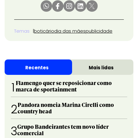
Temas
boticário
dia das mães
publicidade
Recentes
Mais lidas
Flamengo quer se reposicionar como
1
marca de sportainment
Pandora nomeia Marina Cirelli como
2
country head
Grupo Bandeirantes tem novo líder
3
comercial