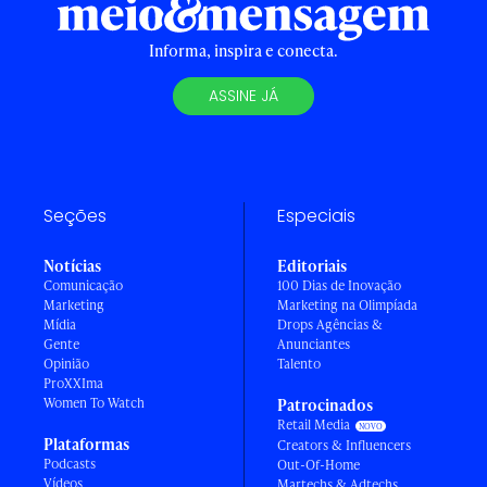
Informa, inspira e conecta.
ASSINE JÁ
Seções
Especiais
Notícias
Editoriais
Comunicação
100 Dias de Inovação
Marketing
Marketing na Olimpíada
Mídia
Drops Agências &
Gente
Anunciantes
Opinião
Talento
ProXXIma
Women To Watch
Patrocinados
Retail Media
Plataformas
Creators & Influencers
Podcasts
Out-Of-Home
Vídeos
Martechs & Adtechs