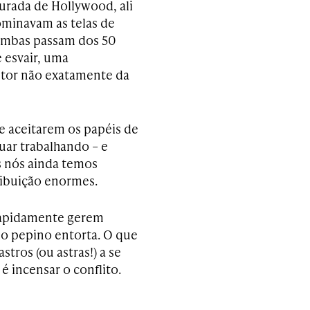
ourada de Hollywood, ali
ominavam as telas de
 ambas passam dos 50
 esvair, uma
etor não exatamente da
e aceitarem os papéis de
uar trabalhando – e
s nós ainda temos
ribuição enormes.
rapidamente gerem
, o pepino entorta. O que
stros (ou astras!) a se
é incensar o conflito.