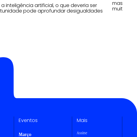
mas mulhe
 inteligência artificial, o que deveria ser
muito mai
tunidade pode aprofundar desigualdades
Eventos
Mais
Assine
Março