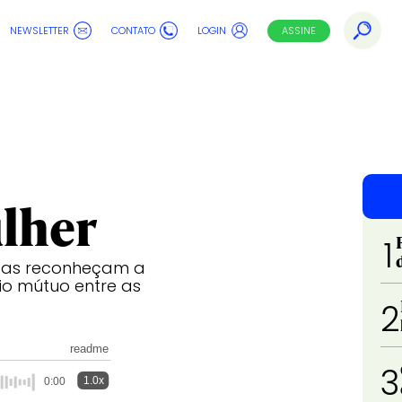
NEWSLETTER
CONTATO
LOGIN
ASSINE
lher
1
eas reconheçam a
io mútuo entre as
2
readme
3
1.0x
0:00