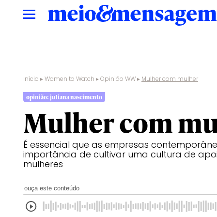
Início
▸
Women to Watch
▸
Opinião WW
▸
Mulher com mulher
opinião: juliana nascimento
Mulher com mu
É essencial que as empresas contemporân
importância de cultivar uma cultura de apo
mulheres
ouça este conteúdo