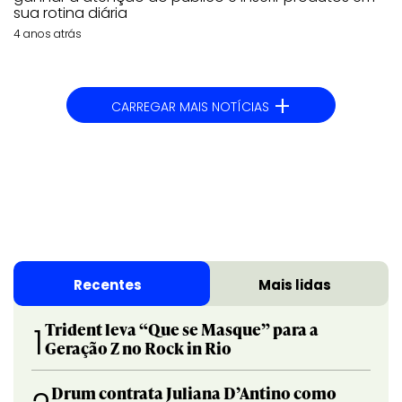
sua rotina diária
4 anos atrás
+
CARREGAR MAIS NOTÍCIAS
Recentes
Mais lidas
Trident leva “Que se Masque” para a
1
Geração Z no Rock in Rio
Drum contrata Juliana D’Antino como