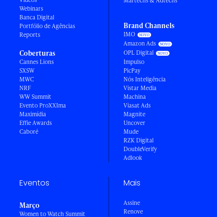
Martechs & Adtechs
Webinars
Banca Digital
Brand Channels
Portfólio de Agências
IMO
Reports
Amazon Ads
Coberturas
OPL Digital
Cannes Lions
Impulso
SXSW
PicPay
MWC
Nós Inteligência
NRF
Vistar Media
WW Summit
Machina
Evento ProXXIma
Viasat Ads
Maximídia
Magnite
Effie Awards
Uncover
Caboré
Mude
RZK Digital
DoubleVerify
Adlook
Eventos
Mais
Assine
Março
Renove
Women to Watch Summit