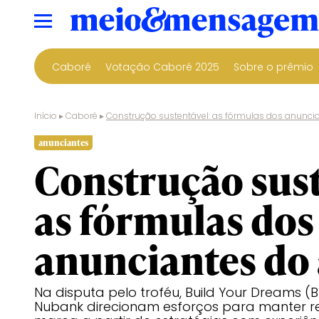
Caboré
Votação Caboré 2025
Sobre o prêmio
Início
▸
Caboré
▸
Construção sustentável: as fórmulas dos anunci
anunciantes
Construção sust
as fórmulas dos
anunciantes do
Na disputa pelo troféu, Build Your Dreams (
Nubank direcionam esforços para manter 