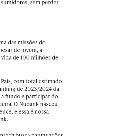
onsumidores, sem perder
 uma das missões do
pesar de jovem, a
 vida de 100 milhões de
 País, com total estimado
ranking de 2023/2024 da
a fundo e participar do
adeira. O Nubank nasceu
nce, e essa é nossa
ank.
intech busca pautar ações