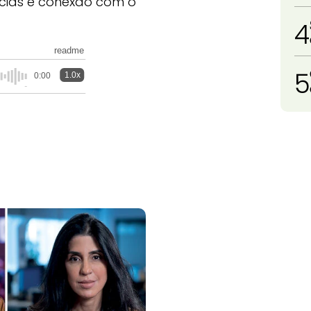
ncias e conexão com o
4
readme
5
1.0x
0:00