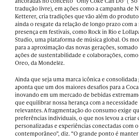
ancoradas no conceito “Only Coke Can Do” (“Só 
tradução livre), em ações como a campanha de N
Ketterer, cria tradições que vão além do produto
ainda o resgate da relação de longo prazo com a 
presença em festivais, como Rock in Rio e Lolla
Studio, uma plataforma de música global. Os m
para a aproximação das novas gerações, somado 
ações de sustentabilidade e colaborações, como 
Oreo, da Mondelēz.
Ainda que seja uma marca icônica e consolidada
aponta que um dos maiores desafios para a Coca
inovando em um mercado de bebidas extremam
que equilibrar nossa herança com a necessidad
relevantes. A fragmentação do consumo exige q
preferências individuais, o que nos levou a cria
personalizadas e experiências conectadas com o 
contemporâneo”, diz. “O grande ponto é manter 