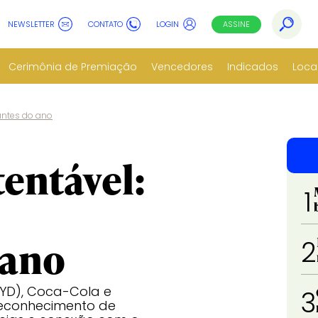
NEWSLETTER
CONTATO
LOGIN
ASSINE
Cerimônia de Premiação
Vencedores
Indicados
Loca
antes do ano
entável:
1
 ano
2
BYD), Coca-Cola e
3
reconhecimento de