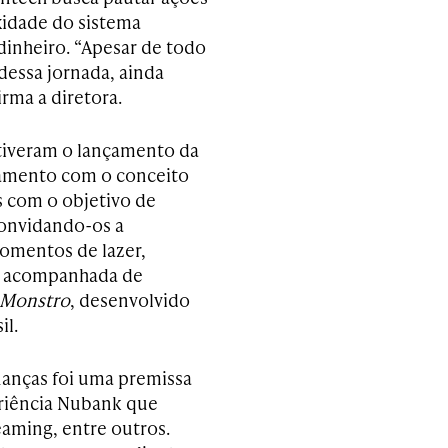
xidade do sistema
 dinheiro. “Apesar de todo
dessa jornada, ainda
rma a diretora.
stiveram o lançamento da
namento com o conceito
 com o objetivo de
convidando-os a
omentos de lazer,
oi acompanhada de
 Monstro
, desenvolvido
il.
nanças foi uma premissa
riência Nubank que
aming, entre outros.