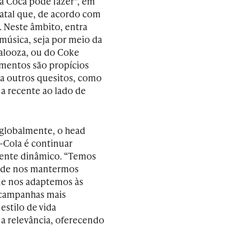
a Coca pode fazer”, em
atal que, de acordo com
. Neste âmbito, entra
música, seja por meio da
palooza, ou do Coke
omentos são propícios
a outros quesitos, como
a recente ao lado de
 globalmente, o head
-Cola é continuar
ente dinâmico. “Temos
e de nos mantermos
ue nos adaptemos às
r campanhas mais
estilo de vida
a relevância, oferecendo