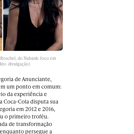
a Roschel, do Nubank: foco em
ito: divulgação)
goria de Anunciante,
 têm um ponto em comum:
io da experiência e
 a Coca-Cola disputa sua
egoria em 2012 e 2016,
u o primeiro troféu.
ada de transformação
 enquanto persegue a