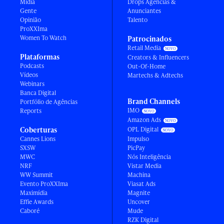
Mídia
Drops Agências &
Gente
Anunciantes
Opinião
Talento
ProXXIma
Women To Watch
Patrocinados
Retail Media
Plataformas
Creators & Influencers
Podcasts
Out-Of-Home
Vídeos
Martechs & Adtechs
Webinars
Banca Digital
Brand Channels
Portfólio de Agências
IMO
Reports
Amazon Ads
Coberturas
OPL Digital
Cannes Lions
Impulso
SXSW
PicPay
MWC
Nós Inteligência
NRF
Vistar Media
WW Summit
Machina
Evento ProXXIma
Viasat Ads
Maximídia
Magnite
Effie Awards
Uncover
Caboré
Mude
RZK Digital