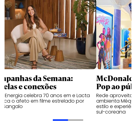
mpanhas da Semana:
McDonald’s 
trelas e conexões
Pop ao públ
a Energia celebra 70 anos em e Lacta
Rede aproveita
aca o afeto em filme estrelado por
ambienta Méqui 
te Sangalo
estilo e experiên
sul-coreana