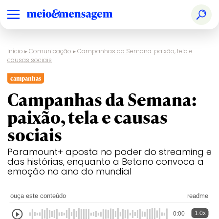
Início
▸
Comunicação
▸
Campanhas da Semana: paixão, tela e
causas sociais
campanhas
Campanhas da Semana:
paixão, tela e causas
sociais
Paramount+ aposta no poder do streaming e
das histórias, enquanto a Betano convoca a
emoção no ano do mundial
ouça este conteúdo
readme
1.0x
0:00