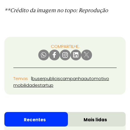
**Crédito da imagem no topo: Reprodução
COMPARTILHE:
Temas
buser
publicis
campanha
automotivo
mobilidade
startup
Recentes
Mais lidas