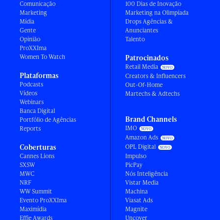
Comunicação
100 Dias de Inovação
Marketing
Marketing na Olimpíada
Mídia
Drops Agências &
Gente
Anunciantes
Opinião
Talento
ProXXIma
Women To Watch
Patrocinados
Retail Media
Plataformas
Creators & Influencers
Podcasts
Out-Of-Home
Vídeos
Martechs & Adtechs
Webinars
Banca Digital
Brand Channels
Portfólio de Agências
IMO
Reports
Amazon Ads
Coberturas
OPL Digital
Cannes Lions
Impulso
SXSW
PicPay
MWC
Nós Inteligência
NRF
Vistar Media
WW Summit
Machina
Evento ProXXIma
Viasat Ads
Maximídia
Magnite
Effie Awards
Uncover