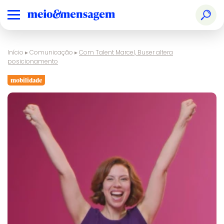
Início
▸
Comunicação
▸
Com Talent Marcel, Buser altera
posicionamento
mobilidade