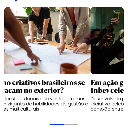
mo criativos brasileiros se
Em ação gl
stacam no exterior?
Inbev celeb
acterísticas locais são vantagem, mas
Desenvolvida p
m vir junto de habilidades de gestão e
iniciativa celeb
pes multiculturais
conexão entre a