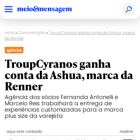
Início
▸
Comunicação
▸
TroupCyranos ganha conta da Ashua, marca
da Renner
agências
TroupCyranos ganha
conta da Ashua, marca da
Renner
Agência dos sócios Fernanda Antonelli e
Marcelo Reis trabalhará a entrega de
experiências customizadas para a marca
plus size da varejista
ouça este conteúdo
readme