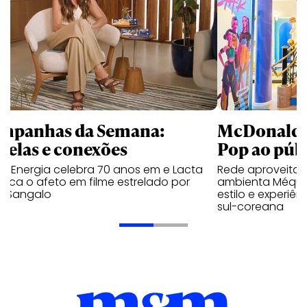
mpanhas da Semana:
McDonald’s 
trelas e conexões
Pop ao públ
a Energia celebra 70 anos em e Lacta
Rede aproveita
aca o afeto em filme estrelado por
ambienta Méqui 
te Sangalo
estilo e experiên
sul-coreana