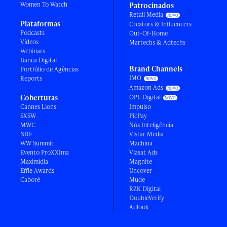
Women To Watch
Patrocinados
Retail Media
Plataformas
Creators & Influencers
Podcasts
Out-Of-Home
Vídeos
Martechs & Adtechs
Webinars
Banca Digital
Brand Channels
Portfólio de Agências
IMO
Reports
Amazon Ads
Coberturas
OPL Digital
Cannes Lions
Impulso
SXSW
PicPay
MWC
Nós Inteligência
NRF
Vistar Media
WW Summit
Machina
Evento ProXXIma
Viasat Ads
Maximídia
Magnite
Effie Awards
Uncover
Caboré
Mude
RZK Digital
DoubleVerify
Adlook