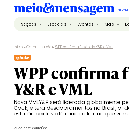
NEWSL
Seções
Especiais
Eventos
Mais
E
Início
▸
Comunicação
▸
WPP confirma fusão de Y&R e VML
agências
WPP confirma f
Y&R e VML
Nova VMLY&R será liderada globalmente pe
Cook, e terá desdobramentos no Brasil, on
estarão unidas até o início do ano que vem
ouça este conteúdo