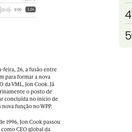
4
1.0x
0:00
5
feira, 26, a fusão entre
em para formar a nova
O da VML, Jon Cook. Já
erinamente o posto de
ar concluída no início de
a nova função no WPP.
e 1996, Jon Cook passou
 como CEO global da