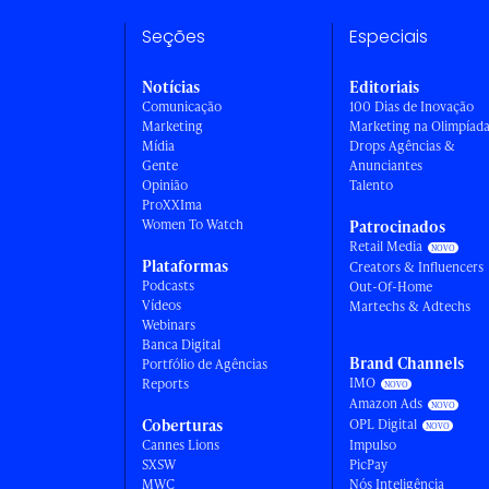
Seções
Especiais
Notícias
Editoriais
Comunicação
100 Dias de Inovação
Marketing
Marketing na Olimpíad
Mídia
Drops Agências &
Gente
Anunciantes
Opinião
Talento
ProXXIma
Women To Watch
Patrocinados
Retail Media
Plataformas
Creators & Influencers
Podcasts
Out-Of-Home
Vídeos
Martechs & Adtechs
Webinars
Banca Digital
Brand Channels
Portfólio de Agências
IMO
Reports
Amazon Ads
Coberturas
OPL Digital
Cannes Lions
Impulso
SXSW
PicPay
MWC
Nós Inteligência