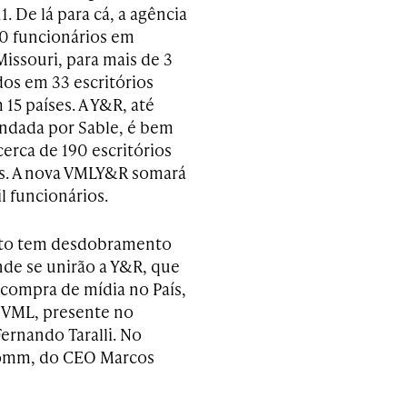
. De lá para cá, a agência
0 funcionários em
Missouri, para mais de 3
dos em 33 escritórios
15 países. A Y&R, até
ndada por Sable, é bem
erca de 190 escritórios
s. A nova VMLY&R somará
l funcionários.
to tem desdobramento
nde se unirão a Y&R, que
 compra de mídia no País,
 VML, presente no
rnando Taralli. No
wcomm, do CEO Marcos