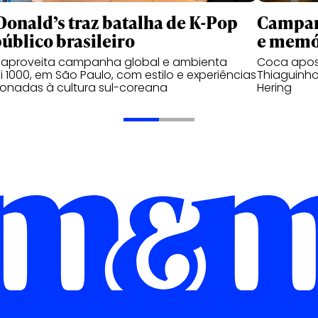
onald’s traz batalha de K-Pop
Campanh
público brasileiro
e memó
 aproveita campanha global e ambienta
Coca apos
 1000, em São Paulo, com estilo e experiências
Thiaguinho
ionadas à cultura sul-coreana
Hering