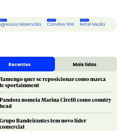
ngressos Maximídia
Convites WW
Retail Media
Recentes
Mais lidas
Flamengo quer se reposicionar como marca
de sportainment
Pandora nomeia Marina Cirelli como country
head
Grupo Bandeirantes tem novo líder
comercial