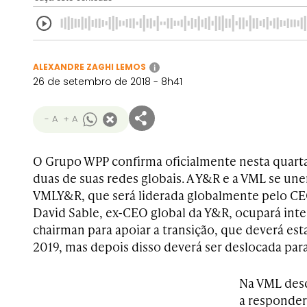
ALEXANDRE ZAGHI LEMOS
i
26 de setembro de 2018 - 8h41
- A
+ A
O Grupo WPP confirma oficialmente nesta quarta-
duas de suas redes globais. A Y&R e a VML se un
VMLY&R, que será liderada globalmente pelo CE
David Sable, ex-CEO global da Y&R, ocupará int
chairman para apoiar a transição, que deverá est
2019, mas depois disso deverá ser deslocada par
Na VML desd
a responder