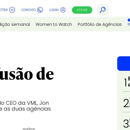
ETTER
CONTATO
LOGIN
ASSINE
I
dição semanal
Women to Watch
Portfólio de Agências
usão de
1
2
lo CEO da VML, Jon
de as duas agências
3
readme