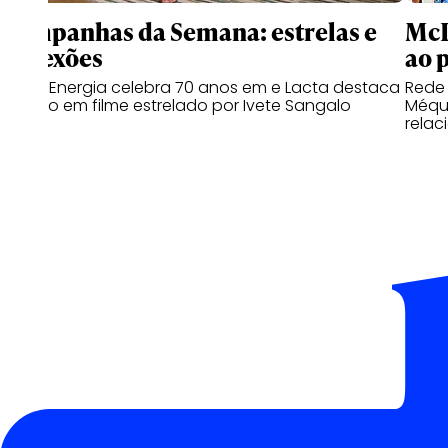
Campanhas da Semana: estrelas e
McD
conexões
ao 
Copa Energia celebra 70 anos em e Lacta destaca
Rede
o afeto em filme estrelado por Ivete Sangalo
Méqui
relac