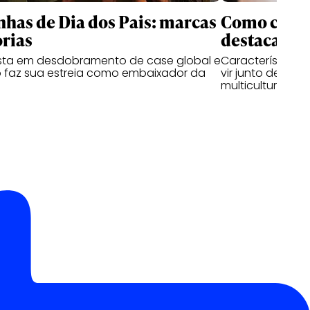
as de Dia dos Pais: marcas
Como criati
rias
destacam n
ta em desdobramento de case global e
Características
 faz sua estreia como embaixador da
vir junto de hab
multiculturais