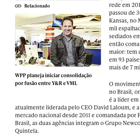
rede em 2011
Relacionado
passou de 3
Kansas, no 
mil espalha
sediados em 
então coma
maior: tem c
em 93 paíse
mais de 7 mi
WPP planeja iniciar consolidação
por fusão entre Y&R e VML
O movimen
no Brasil, o
é a líder em
atualmente liderada pelo CEO David Laloum, e a
mercado nacional desde 2011 e comandada por Fe
Brasil, as duas agências integram o Grupo Ne
Quintela.