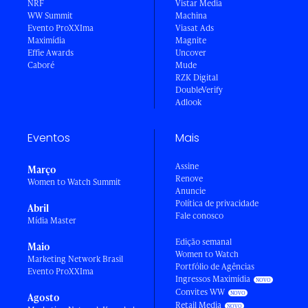
NRF
Vistar Media
WW Summit
Machina
Evento ProXXIma
Viasat Ads
Maximídia
Magnite
Effie Awards
Uncover
Caboré
Mude
RZK Digital
DoubleVerify
Adlook
Eventos
Mais
Assine
Março
Renove
Women to Watch Summit
Anuncie
Política de privacidade
Abril
Fale conosco
Mídia Master
Edição semanal
Maio
Women to Watch
Marketing Network Brasil
Portfólio de Agências
Evento ProXXIma
Ingressos Maximídia
Convites WW
Agosto
Retail Media