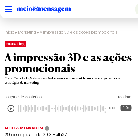
Início
▸
Marketing
▸
A impressão 3D e as ações promocionais
marketing
A impressão 3D e as ações
promocionais
Como Coca-Cola, Volkswagen, Nokia e outras marcas utilizam a tecnologia em suas
estratégias de marketing
ouça este conteúdo
readme
1.0x
0:00
MEIO & MENSAGEM
i
29 de agosto de 2013 - 4h37