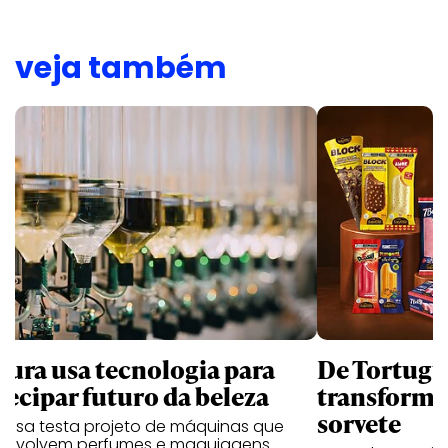
veja também
tura usa tecnologia para
De Tortugui
tecipar futuro da beleza
transforma
sorvete
resa testa projeto de máquinas que
envolvem perfumes e maquiagens