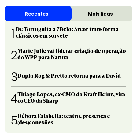
Recentes
Mais lidas
De Tortuguita a 7Belo: Arcor transforma
1
clássicos em sorvete
Marie Julie vai liderar criação de operação
2
do WPP para Natura
3
Dupla Rog & Pretto retorna para a David
Thiago Lopes, ex-CMO da Kraft Heinz, vira
4
coCEO da Sharp
Débora Falabella: teatro, presença e
5
(des)conexões