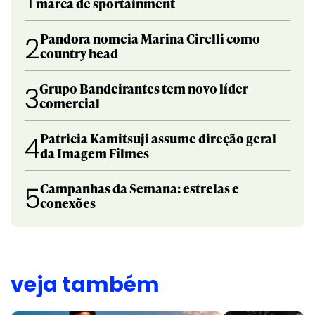
marca de sportainment
Pandora nomeia Marina Cirelli como
2
country head
Grupo Bandeirantes tem novo líder
3
comercial
Patricia Kamitsuji assume direção geral
4
da Imagem Filmes
Campanhas da Semana: estrelas e
5
conexões
veja também