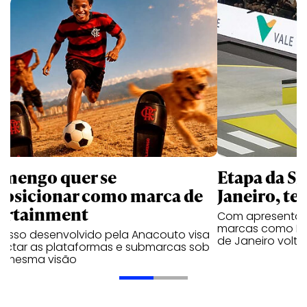
amengo quer se
Etapa da SL
posicionar como marca de
Janeiro, te
ortainment
Com apresentaçã
marcas como Hei
cesso desenvolvido pela Anacouto visa
de Janeiro volta
ectar as plataformas e submarcas sob
 mesma visão