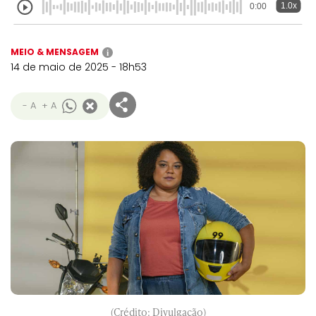
1.0x
0:00
MEIO & MENSAGEM
i
14 de maio de 2025 - 18h53
- A
+ A
(Crédito: Divulgação)