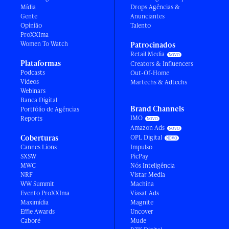
Mídia
Drops Agências &
Gente
Anunciantes
Opinião
Talento
ProXXIma
Women To Watch
Patrocinados
Retail Media
Plataformas
Creators & Influencers
Podcasts
Out-Of-Home
Vídeos
Martechs & Adtechs
Webinars
Banca Digital
Brand Channels
Portfólio de Agências
IMO
Reports
Amazon Ads
Coberturas
OPL Digital
Cannes Lions
Impulso
SXSW
PicPay
MWC
Nós Inteligência
NRF
Vistar Media
WW Summit
Machina
Evento ProXXIma
Viasat Ads
Maximídia
Magnite
Effie Awards
Uncover
Caboré
Mude