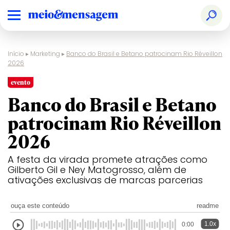
Início
▸
Marketing
▸
Banco do Brasil e Betano patrocinam Rio Réveillon
2026
evento
Banco do Brasil e Betano
patrocinam Rio Réveillon
2026
A festa da virada promete atrações como
Gilberto Gil e Ney Matogrosso, além de
ativações exclusivas de marcas parcerias
ouça este conteúdo
readme
1.0x
0:00