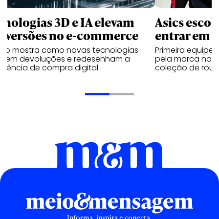
cnologias 3D e IA elevam
Asics esco
nversões no e-commerce
entrar em 
udo mostra como novas tecnologias
Primeira equipe
uzem devoluções e redesenham a
pela marca no 
riência de compra digital
coleção de roup
Informa, inspira e conecta.