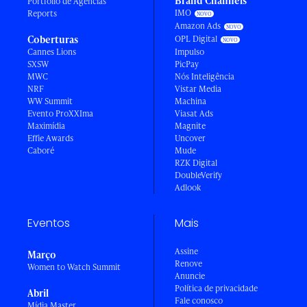
Brand Channels
Portfólio de Agências
IMO
Reports
Amazon Ads
Coberturas
OPL Digital
Cannes Lions
Impulso
SXSW
PicPay
MWC
Nós Inteligência
NRF
Vistar Media
WW Summit
Machina
Evento ProXXIma
Viasat Ads
Maximídia
Magnite
Effie Awards
Uncover
Caboré
Mude
RZK Digital
DoubleVerify
Adlook
Eventos
Mais
Assine
Março
Renove
Women to Watch Summit
Anuncie
Política de privacidade
Abril
Fale conosco
Mídia Master