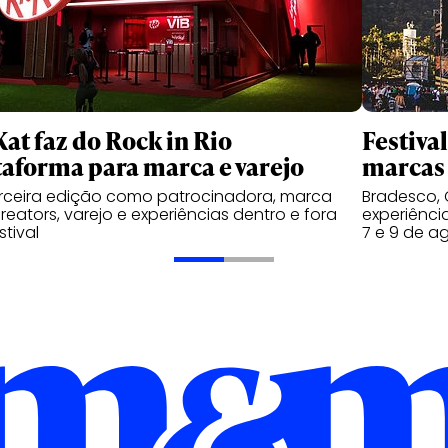
Kat faz do Rock in Rio
Festiva
taforma para marca e varejo
marcas 
rceira edição como patrocinadora, marca
Bradesco, 
reators, varejo e experiências dentro e fora
experiênci
stival
7 e 9 de a