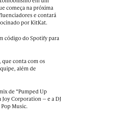
automobilismo em um
que começa na próxima
influenciadores e contará
rocinado por KitKat.
m código do Spotify para
, que conta com os
equipe, além de
emix de “Pumped Up
 Joy Corporation — e a DJ
k Pop Music.