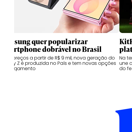
Samsung quer popularizar
Kit
smartphone dobrável no Brasil
pla
Com preços a partir de R$ 9 mil, nova geração do
Na te
Galaxy Z é produzida no País e tem novas opções
une c
de pagamento
do fe