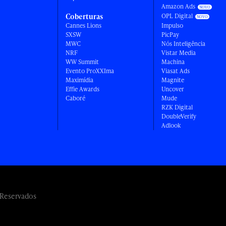
Amazon Ads
Coberturas
OPL Digital
Cannes Lions
Impulso
SXSW
PicPay
MWC
Nós Inteligência
NRF
Vistar Media
WW Summit
Machina
Evento ProXXIma
Viasat Ads
Maximídia
Magnite
Effie Awards
Uncover
Caboré
Mude
RZK Digital
DoubleVerify
Adlook
 Reservados