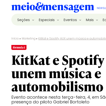
NEWSL
Seções
Especiais
Eventos
Mais
E
Início
▸
Marketing
▸
KitKat e Spotify AUX unem música e automobil
fórmula 1
KitKat e Spotif
unem música e
automobilismo 
Evento acontece nesta terça-feira, 4, em S
presença do piloto Gabriel Bortoleto