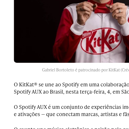
Gabriel Bortoleto é patrocinado por KitKat (Cré
O KitKat® se une ao Spotify em uma colaboraçã
Spotify AUX ao Brasil, nesta terça-feira, 4, em Sã
O Spotify AUX é um conjunto de experiências im
e ativações — que conectam marcas, artistas e fã