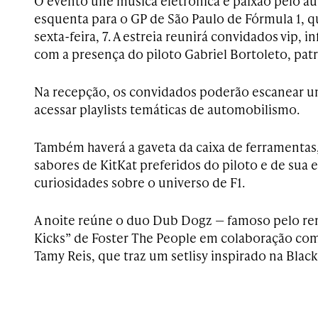
O evento une música eletrônica e paixão pelo 
esquenta para o GP de São Paulo de Fórmula 1, 
sexta-feira, 7. A estreia reunirá convidados vip, 
com a presença do piloto Gabriel Bortoleto, pat
Na recepção, os convidados poderão escanear u
acessar playlists temáticas de automobilismo.
Também haverá a gaveta da caixa de ferramentas
sabores de KitKat preferidos do piloto e de sua 
curiosidades sobre o universo de F1.
A noite reúne o duo Dub Dogz — famoso pelo r
Kicks” de Foster The People em colaboração com
Tamy Reis, que traz um setlisy inspirado na Blac