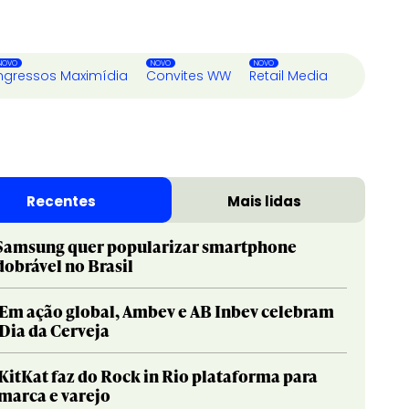
ngressos Maximídia
Convites WW
Retail Media
Recentes
Mais lidas
Samsung quer popularizar smartphone
dobrável no Brasil
Em ação global, Ambev e AB Inbev celebram
Dia da Cerveja
KitKat faz do Rock in Rio plataforma para
marca e varejo