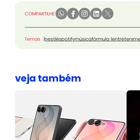
COMPARTILHE:
Temas
nestlé
spotify
música
fórmula 1
entretenim
veja também