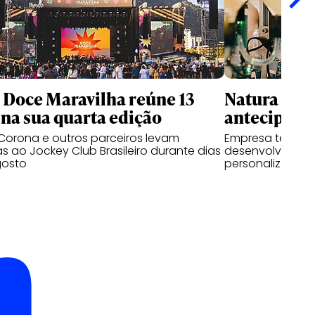
l Doce Maravilha reúne 13
Natura usa 
na sua quarta edição
antecipar f
Corona e outros parceiros levam
Empresa testa p
as ao Jockey Club Brasileiro durante dias
desenvolvem pe
gosto
personalizadas a