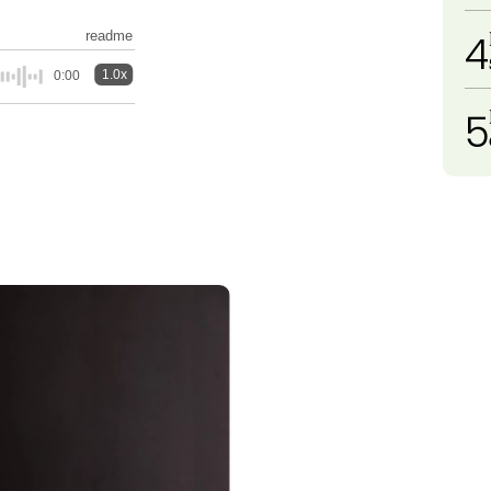
4
readme
1.0x
0:00
5