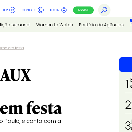
ETTER
CONTATO
LOGIN
ASSINE
I
dição semanal
Women to Watch
Portfólio de Agências
ismo em festa
y AUX
1
em festa
2
ão Paulo, e conta com a
3