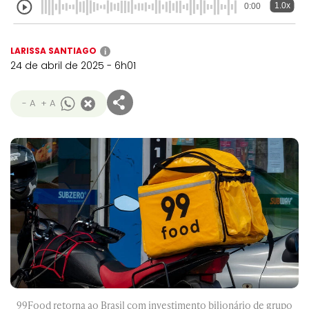
1.0x
0:00
LARISSA SANTIAGO
i
24 de abril de 2025 - 6h01
- A
+ A
99Food retorna ao Brasil com investimento bilionário de grupo