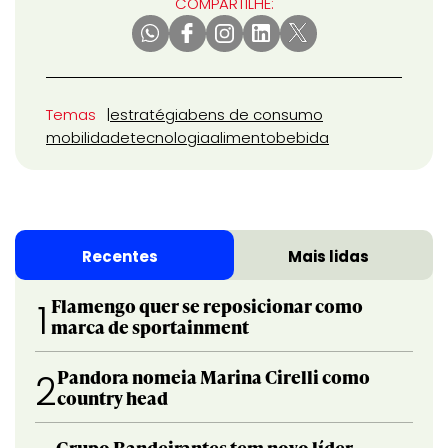
COMPARTILHE:
Temas
estratégia
bens de consumo
mobilidade
tecnologia
alimento
bebida
Recentes
Mais lidas
Flamengo quer se reposicionar como
1
marca de sportainment
Pandora nomeia Marina Cirelli como
2
country head
Grupo Bandeirantes tem novo líder