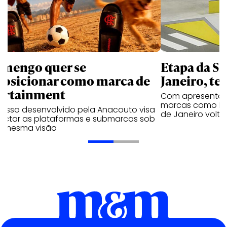
amengo quer se
Etapa da SL
posicionar como marca de
Janeiro, te
ortainment
Com apresentaçã
marcas como Hei
cesso desenvolvido pela Anacouto visa
de Janeiro volta
ectar as plataformas e submarcas sob
 mesma visão