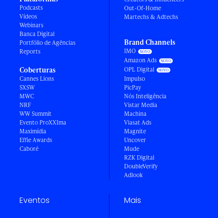
Podcasts
Out-Of-Home
Vídeos
Martechs & Adtechs
Webinars
Banca Digital
Brand Channels
Portfólio de Agências
IMO
Reports
Amazon Ads
Coberturas
OPL Digital
Cannes Lions
Impulso
SXSW
PicPay
MWC
Nós Inteligência
NRF
Vistar Media
WW Summit
Machina
Evento ProXXIma
Viasat Ads
Maximídia
Magnite
Effie Awards
Uncover
Caboré
Mude
RZK Digital
DoubleVerify
Adlook
Eventos
Mais