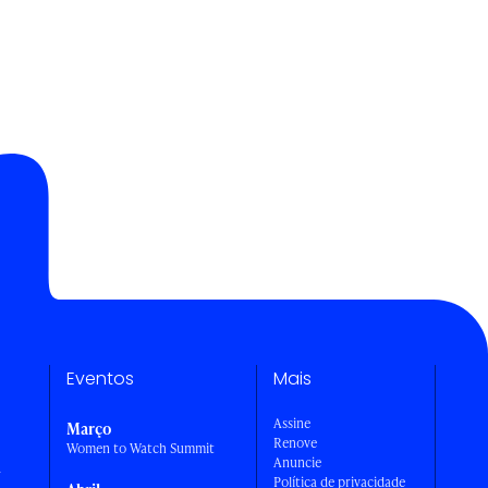
Eventos
Mais
Assine
Março
Renove
Women to Watch Summit
Anuncie
a
Política de privacidade