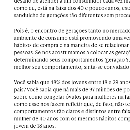
desafio de atender a um consumidor cada vez mais
como eu, está na faixa dos 40 e poucos anos, es
sanduíche de gerações tão diferentes sem prece
Pois é, o encontro de gerações tanto no mercad
ambiente de consumo está promovendo uma ver
hábitos de compra e na maneira de se relacionar
pessoas. Se nos acostumamos a colocar as geraç
determinando seus comportamentos (geração Y, Z
melhor seu comportamento, sinta-se convidado a 
Você sabia que 48% dos jovens entre 18 e 29 an
pais? Você sabia que há mais de 97 milhões de po
sobre como congelar óvulos para mulheres na fa
como esse nos fazem refletir que, de fato, não 
comportamentos tão claros e distintos entre faix
mulher de 40 anos com os mesmos hábitos com
jovem de 18 anos.