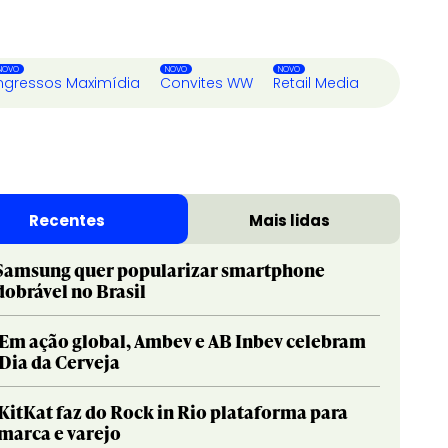
ngressos Maximídia
Convites WW
Retail Media
Recentes
Mais lidas
Samsung quer popularizar smartphone
dobrável no Brasil
Em ação global, Ambev e AB Inbev celebram
Dia da Cerveja
KitKat faz do Rock in Rio plataforma para
marca e varejo