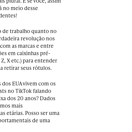
 plural. E se você, assim
tá no meio desse
dentes!
o de trabalho quanto no
dadeira revolução nos
 com as marcas e entre
ões em caixinhas pré-
, X etc.) para entender
retirar seus rótulos.
os dos EUA vivem com os
sts no TikTok falando
ixa dos 20 anos? Dados
temos mais
as etárias. Posso ser uma
portamentais de uma