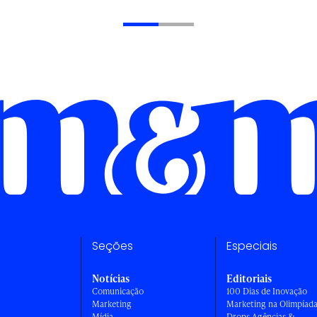
Seções
Especiais
Notícias
Editoriais
Comunicação
100 Dias de Inovação
Marketing
Marketing na Olimpíad
Mídia
Drops Agências &