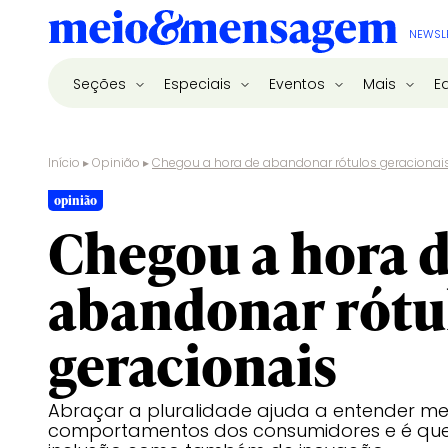
NEWSL
Seções
Especiais
Eventos
Mais
E
Início
▸
Opinião
▸
Chegou a hora de abandonar rótulos geracionai
opinião
Chegou a hora 
abandonar rótu
geracionais
Abraçar a pluralidade ajuda a entender me
comportamentos dos consumidores e é que