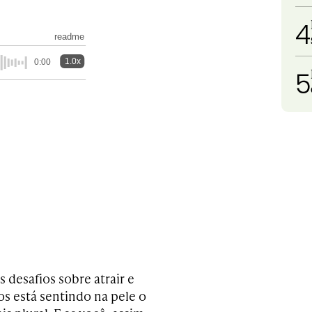
4
readme
1.0x
0:00
5
desafios sobre atrair e
os está sentindo na pele o