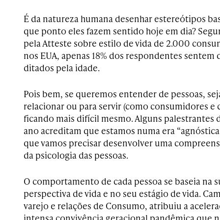
É da natureza humana desenhar estereótipos bas
que ponto eles fazem sentido hoje em dia? Segu
pela Atteste sobre estilo de vida de 2.000 cons
nos EUA, apenas 18% dos respondentes sentem q
ditados pela idade.
Pois bem, se queremos entender de pessoas, seja
relacionar ou para servir (como consumidores e cl
ficando mais difícil mesmo. Alguns palestrantes
ano acreditam que estamos numa era “agnóstica à
que vamos precisar desenvolver uma compreens
da psicologia das pessoas.
O comportamento de cada pessoa se baseia na su
perspectiva de vida e no seu estágio de vida. Cam
varejo e relações de Consumo, atribuiu a acele
intensa convivência geracional pandêmica que 