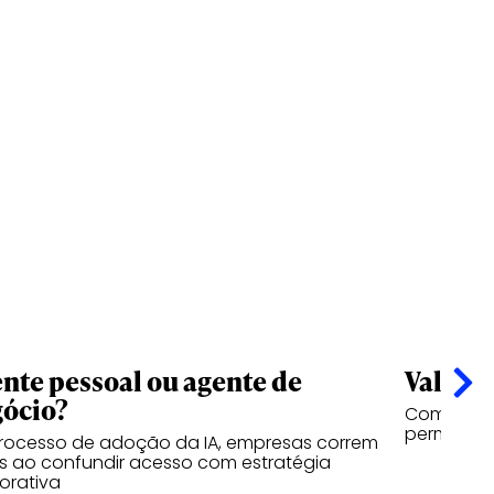
nte pessoal ou agente de
Valor n
ócio?
Como a vi
permanece
rocesso de adoção da IA, empresas correm
os ao confundir acesso com estratégia
orativa