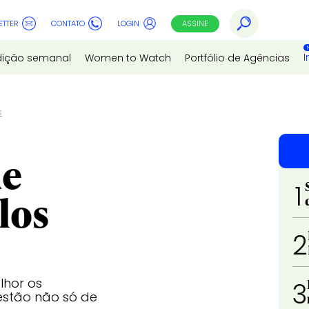
ETTER
CONTATO
LOGIN
ASSINE
I
dição semanal
Women to Watch
Portfólio de Agências
s
de
1
los
2
lhor os
3
stão não só de