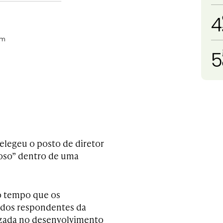
4
em
5
elegeu o posto de diretor
oso” dentro de uma
co tempo que os
 dos respondentes da
izada no desenvolvimento