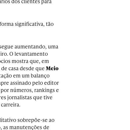
ios dos clientes para
rma significativa, tão
s segue aumentando, uma
iro. O levantamento
ócios mostra que, em
 de casa desde que
Meio
ntação em um balanço
mpre assinado pelo editor
 por números, rankings e
s jornalistas que tive
carreira.
alitativo sobrepõe-se ao
o, as manutenções de