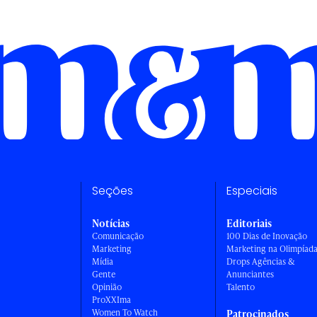
Seções
Especiais
Notícias
Editoriais
Comunicação
100 Dias de Inovação
Marketing
Marketing na Olimpíad
Mídia
Drops Agências &
Gente
Anunciantes
Opinião
Talento
ProXXIma
Women To Watch
Patrocinados