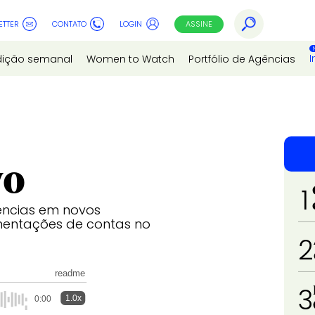
ETTER
CONTATO
LOGIN
ASSINE
I
dição semanal
Women to Watch
Portfólio de Agências
vo
1
ências em novos
mentações de contas no
2
readme
3
1.0x
0:00