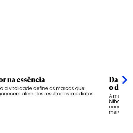
or na essência
Da esf
o desi
 a vitalidade define as marcas que
anecem além dos resultados imediatos
A mesma l
bilhões d
canetas d
mercados 