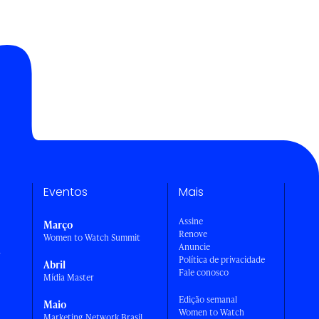
Eventos
Mais
Assine
Março
Renove
Women to Watch Summit
Anuncie
a
Política de privacidade
Abril
Fale conosco
Mídia Master
Edição semanal
Maio
Women to Watch
Marketing Network Brasil