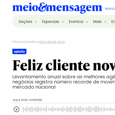
NEWSL
Seções
Especiais
Eventos
Mais
E
Início
▸
Opinião
▸
Feliz cliente novo
opinião
Feliz cliente no
Levantamento anual sobre as melhores ag
negócios registra número recorde de movi
mercado nacional
ouça este conteúdo