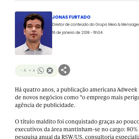
JONAS FURTADO
Diretor de conteúdo do Grupo Meio & Mensag
16 de janeiro de 2018 - 11h04
- A
+ A
Há quatro anos, a publicação americana Adweek 
de novos negócios como “o emprego mais perig
agência de publicidade.
O título maldito foi conquistado graças ao pou
executivos da área mantinham-se no cargo: 80%
pesquisa anual da RSW/US, consultoria especial