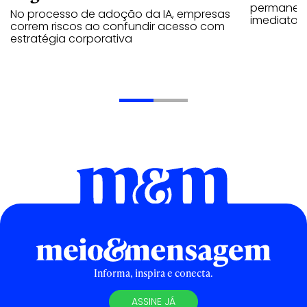
permanece
No processo de adoção da IA, empresas
imediatos
correm riscos ao confundir acesso com
estratégia corporativa
Informa, inspira e conecta.
ASSINE JÁ