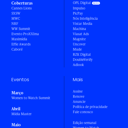
Coberturas
OPL Digital
Cannes Lions
Impulso
SXSW
PicPay
MWC
Nós Inteligência
NRF
Vistar Media
WW Summit
Machina
Evento ProXXIma
Viasat Ads
Maximídia
Magnite
Effie Awards
Uncover
Caboré
Mude
RZK Digital
DoubleVerify
Adlook
Eventos
Mais
Assine
Março
Renove
Women to Watch Summit
Anuncie
Política de privacidade
Abril
Fale conosco
Mídia Master
Edição semanal
Maio
Women to Watch