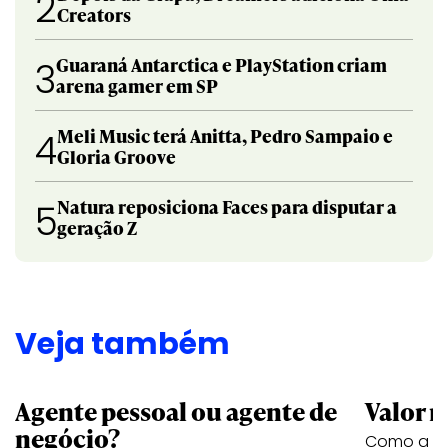
2
Creators
Guaraná Antarctica e PlayStation criam
3
arena gamer em SP
Meli Music terá Anitta, Pedro Sampaio e
4
Gloria Groove
Natura reposiciona Faces para disputar a
5
geração Z
Veja também
Agente pessoal ou agente de
Valor n
negócio?
Como a vi