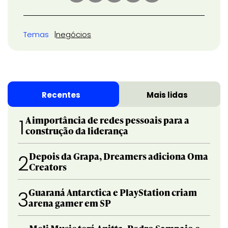
Temas
negócios
Recentes
Mais lidas
A importância de redes pessoais para a
1
construção da liderança
Depois da Grapa, Dreamers adiciona Oma
2
Creators
Guaraná Antarctica e PlayStation criam
3
arena gamer em SP