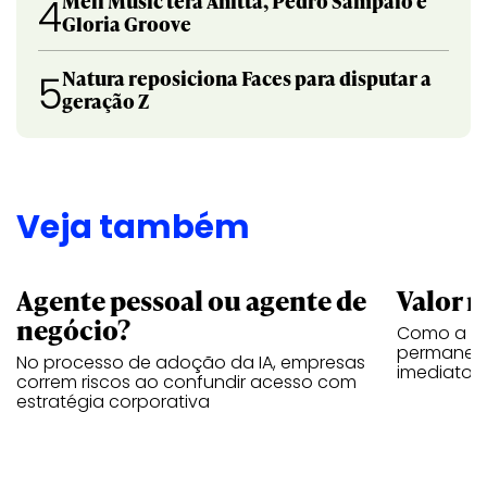
Meli Music terá Anitta, Pedro Sampaio e
4
Gloria Groove
Natura reposiciona Faces para disputar a
5
geração Z
Veja também
Agente pessoal ou agente de
Valor n
negócio?
Como a vi
permanece
No processo de adoção da IA, empresas
imediatos
correm riscos ao confundir acesso com
estratégia corporativa