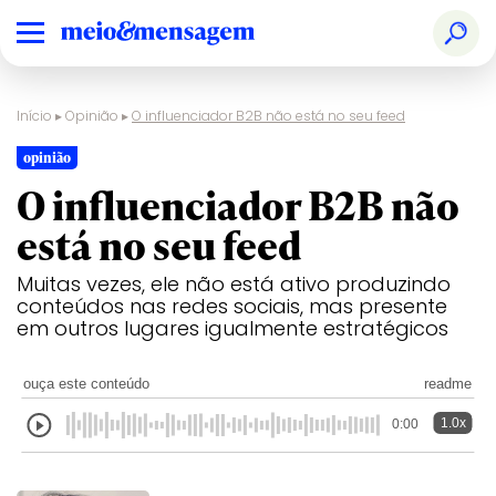
Início
▸
Opinião
▸
O influenciador B2B não está no seu feed
opinião
O influenciador B2B não
está no seu feed
Muitas vezes, ele não está ativo produzindo
conteúdos nas redes sociais, mas presente
em outros lugares igualmente estratégicos
ouça este conteúdo
readme
1.0x
0:00