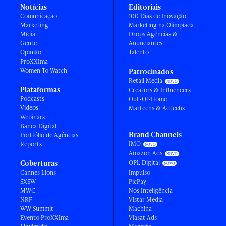
Notícias
Editoriais
Comunicação
100 Dias de Inovação
Marketing
Marketing na Olimpíada
Mídia
Drops Agências &
Gente
Anunciantes
Opinião
Talento
ProXXIma
Women To Watch
Patrocinados
Retail Media
Plataformas
Creators & Influencers
Podcasts
Out-Of-Home
Vídeos
Martechs & Adtechs
Webinars
Banca Digital
Brand Channels
Portfólio de Agências
IMO
Reports
Amazon Ads
Coberturas
OPL Digital
Cannes Lions
Impulso
SXSW
PicPay
MWC
Nós Inteligência
NRF
Vistar Media
WW Summit
Machina
Evento ProXXIma
Viasat Ads