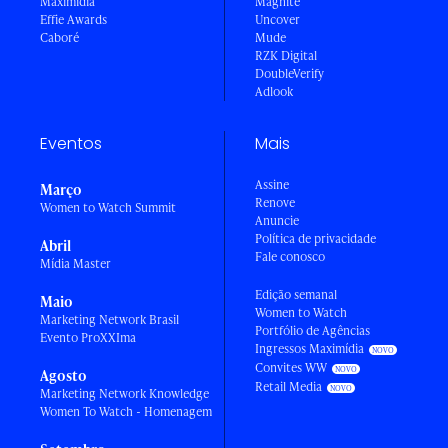
Maximídia
Magnite
Effie Awards
Uncover
Caboré
Mude
RZK Digital
DoubleVerify
Adlook
Eventos
Mais
Assine
Março
Renove
Women to Watch Summit
Anuncie
Política de privacidade
Abril
Fale conosco
Mídia Master
Edição semanal
Maio
Women to Watch
Marketing Network Brasil
Portfólio de Agências
Evento ProXXIma
Ingressos Maximídia
Convites WW
Agosto
Retail Media
Marketing Network Knowledge
Women To Watch - Homenagem