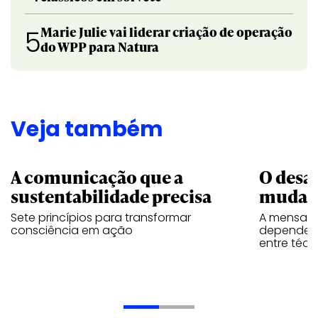
Marie Julie vai liderar criação de operação
5
do WPP para Natura
Veja também
A comunicação que a
O desa
sustentabilidade precisa
mudar
Sete princípios para transformar
A mensage
consciência em ação
depende d
entre téc