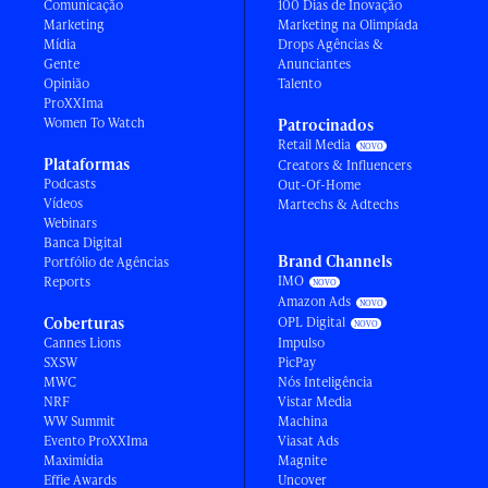
Comunicação
100 Dias de Inovação
Marketing
Marketing na Olimpíada
Mídia
Drops Agências &
Gente
Anunciantes
Opinião
Talento
ProXXIma
Women To Watch
Patrocinados
Retail Media
Plataformas
Creators & Influencers
Podcasts
Out-Of-Home
Vídeos
Martechs & Adtechs
Webinars
Banca Digital
Brand Channels
Portfólio de Agências
IMO
Reports
Amazon Ads
Coberturas
OPL Digital
Cannes Lions
Impulso
SXSW
PicPay
MWC
Nós Inteligência
NRF
Vistar Media
WW Summit
Machina
Evento ProXXIma
Viasat Ads
Maximídia
Magnite
Effie Awards
Uncover