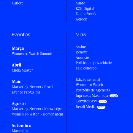
Caboré
Mude
RZK Digital
DoubleVerify
Adlook
Eventos
Mais
Assine
Março
Renove
Women to Watch Summit
Anuncie
Política de privacidade
Abril
Fale conosco
Mídia Master
Edição semanal
Maio
Women to Watch
Marketing Network Brasil
Portfólio de Agências
Evento ProXXIma
Ingressos Maximídia
Convites WW
Agosto
Retail Media
Marketing Network Knowledge
Women To Watch - Homenagem
Setembro
Maximídia