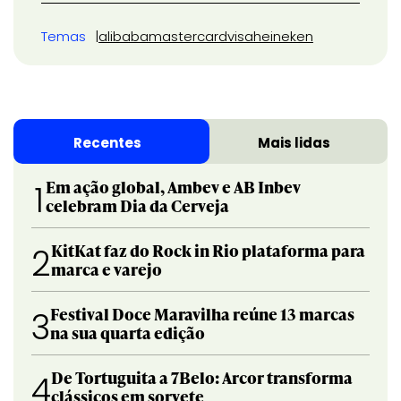
Temas
alibaba
mastercard
visa
heineken
Recentes
Mais lidas
Em ação global, Ambev e AB Inbev
1
celebram Dia da Cerveja
KitKat faz do Rock in Rio plataforma para
2
marca e varejo
Festival Doce Maravilha reúne 13 marcas
3
na sua quarta edição
De Tortuguita a 7Belo: Arcor transforma
4
clássicos em sorvete