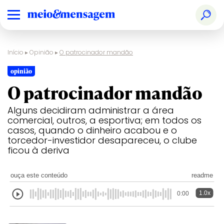
Início
▸
Opinião
▸
O patrocinador mandão
opinião
O patrocinador mandão
Alguns decidiram administrar a área
comercial, outros, a esportiva; em todos os
casos, quando o dinheiro acabou e o
torcedor-investidor desapareceu, o clube
ficou à deriva
ouça este conteúdo
readme
1.0x
0:00