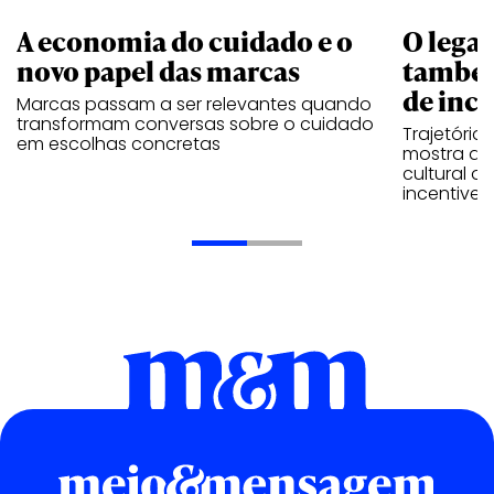
A economia do cuidado e o
O legad
novo papel das marcas
também
de ince
Marcas passam a ser relevantes quando
transformam conversas sobre o cuidado
Trajetória
em escolhas concretas
mostra que
cultural 
incentive 