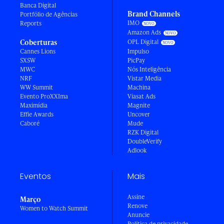
Banca Digital
Brand Channels
Portfólio de Agências
IMO
Reports
Amazon Ads
Coberturas
OPL Digital
Cannes Lions
Impulso
SXSW
PicPay
MWC
Nós Inteligência
NRF
Vistar Media
WW Summit
Machina
Evento ProXXIma
Viasat Ads
Maximídia
Magnite
Effie Awards
Uncover
Caboré
Mude
RZK Digital
DoubleVerify
Adlook
Eventos
Mais
Assine
Março
Renove
Women to Watch Summit
Anuncie
Política de privacidade