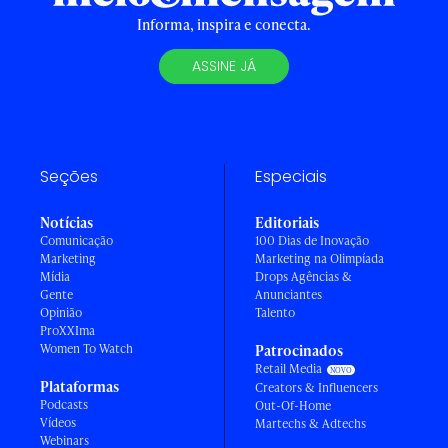
Informa, inspira e conecta.
ASSINE JÁ
Seções
Especiais
Notícias
Editoriais
Comunicação
100 Dias de Inovação
Marketing
Marketing na Olimpíada
Mídia
Drops Agências &
Gente
Anunciantes
Opinião
Talento
ProXXIma
Women To Watch
Patrocinados
Retail Media
Plataformas
Creators & Influencers
Podcasts
Out-Of-Home
Vídeos
Martechs & Adtechs
Webinars