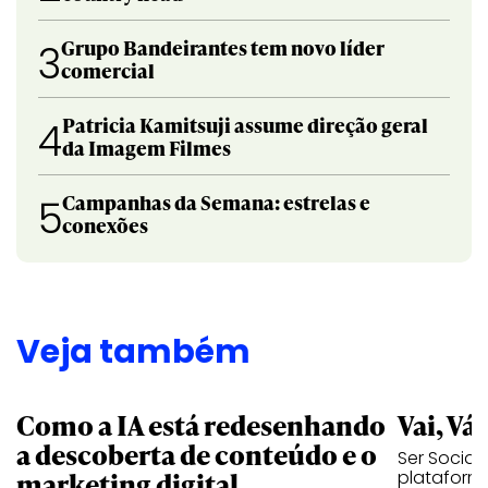
Grupo Bandeirantes tem novo líder
3
comercial
Patricia Kamitsuji assume direção geral
4
da Imagem Filmes
Campanhas da Semana: estrelas e
5
conexões
Veja também
Como a IA está redesenhando
Vai, Vá
a descoberta de conteúdo e o
Ser Social
marketing digital
plataforma