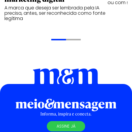
ou com se
A marca que deseja ser lembrada pela IA
precisa, antes, ser reconhecida como fonte
legítima
Informa, inspira e conecta.
ASSINE JÁ