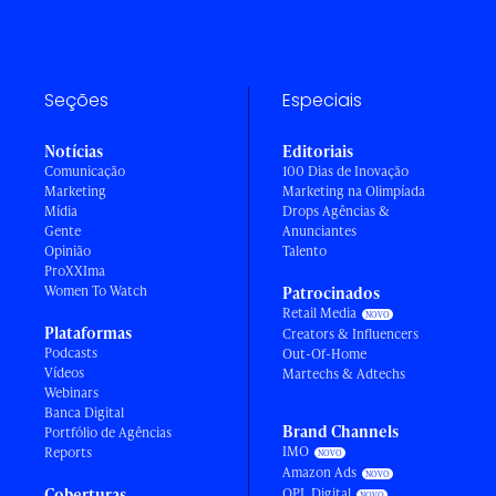
Seções
Especiais
Notícias
Editoriais
Comunicação
100 Dias de Inovação
Marketing
Marketing na Olimpíada
Mídia
Drops Agências &
Gente
Anunciantes
Opinião
Talento
ProXXIma
Women To Watch
Patrocinados
Retail Media
Plataformas
Creators & Influencers
Podcasts
Out-Of-Home
Vídeos
Martechs & Adtechs
Webinars
Banca Digital
Brand Channels
Portfólio de Agências
IMO
Reports
Amazon Ads
Coberturas
OPL Digital