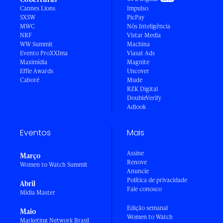
Cannes Lions
Impulso
SXSW
PicPay
MWC
Nós Inteligência
NRF
Vistar Media
WW Summit
Machina
Evento ProXXIma
Viasat Ads
Maximídia
Magnite
Effie Awards
Uncover
Caboré
Mude
RZK Digital
DoubleVerify
Adlook
Eventos
Mais
Assine
Março
Renove
Women to Watch Summit
Anuncie
Política de privacidade
Abril
Fale conosco
Mídia Master
Edição semanal
Maio
Women to Watch
Marketing Network Brasil