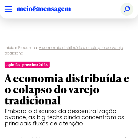
Início
▸
Proxxima
▸
A economia distribuída e o colapso do varejo
tradicional
opinião - proxxima 2026
A economia distribuída e
o colapso do varejo
tradicional
Embora o discurso da descentralização
avance, as big techs ainda concentram os
principais fluxos de atenção