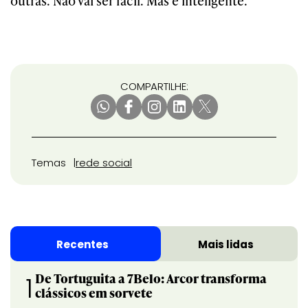
outras. Não vai ser fácil. Mas é inteligente.
COMPARTILHE:
Temas
rede social
Recentes
Mais lidas
De Tortuguita a 7Belo: Arcor transforma
1
clássicos em sorvete