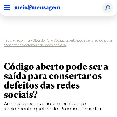
Início
▸
Proxxima
▸
Blog do Pyr
▸
Código aberto pode ser a saída para
consertar os defeitos das redes sociais?
blog do pyr
Código aberto pode ser a
saída para consertar os
defeitos das redes
sociais?
As redes sociais são um brinquedo
socialmente quebrado. Precisa consertar