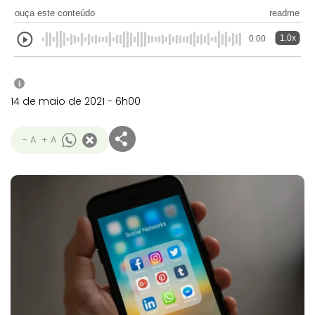
ouça este conteúdo
readme
1.0x
0:00
i
14 de maio de 2021 - 6h00
- A
+ A