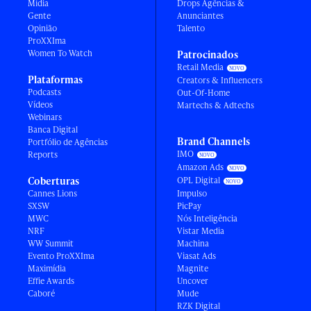
Mídia
Drops Agências &
Gente
Anunciantes
Opinião
Talento
ProXXIma
Women To Watch
Patrocinados
Retail Media
Plataformas
Creators & Influencers
Podcasts
Out-Of-Home
Vídeos
Martechs & Adtechs
Webinars
Banca Digital
Brand Channels
Portfólio de Agências
IMO
Reports
Amazon Ads
Coberturas
OPL Digital
Cannes Lions
Impulso
SXSW
PicPay
MWC
Nós Inteligência
NRF
Vistar Media
WW Summit
Machina
Evento ProXXIma
Viasat Ads
Maximídia
Magnite
Effie Awards
Uncover
Caboré
Mude
RZK Digital