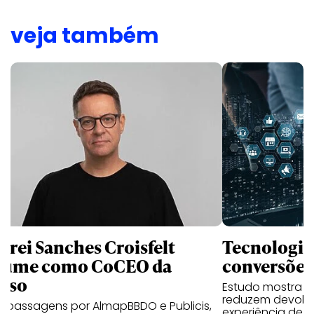
veja também
drei Sanches Croisfelt
Tecnologias
sume como CoCEO da
conversõe
kso
Estudo mostra 
reduzem devolu
 passagens por AlmapBBDO e Publicis,
experiência de c