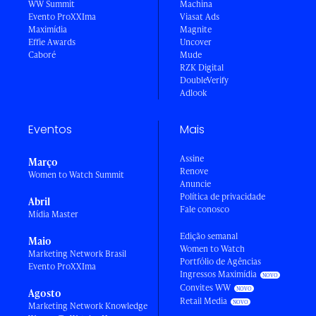
WW Summit
Machina
Evento ProXXIma
Viasat Ads
Maximídia
Magnite
Effie Awards
Uncover
Caboré
Mude
RZK Digital
DoubleVerify
Adlook
Eventos
Mais
Assine
Março
Renove
Women to Watch Summit
Anuncie
Política de privacidade
Abril
Fale conosco
Mídia Master
Edição semanal
Maio
Women to Watch
Marketing Network Brasil
Portfólio de Agências
Evento ProXXIma
Ingressos Maximídia
Convites WW
Agosto
Retail Media
Marketing Network Knowledge