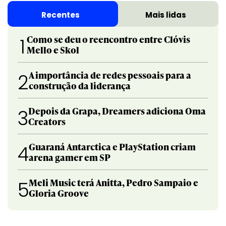
Recentes
Mais lidas
Como se deu o reencontro entre Clóvis
1
Mello e Skol
A importância de redes pessoais para a
2
construção da liderança
Depois da Grapa, Dreamers adiciona Oma
3
Creators
Guaraná Antarctica e PlayStation criam
4
arena gamer em SP
Meli Music terá Anitta, Pedro Sampaio e
5
Gloria Groove