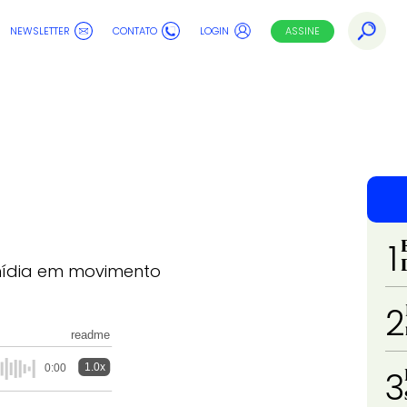
NEWSLETTER
CONTATO
LOGIN
ASSINE
1
 mídia em movimento
2
readme
1.0x
0:00
3