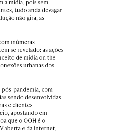
m a mídia, pois sem
antes, tudo anda devagar
ução não gira, as
 com inúmeras
 tem se revelado: as ações
nceito de
mídia on the
conexões urbanas dos
to pós-pandemia, com
ias sendo desenvolvidas
as e clientes
meio, apostando em
 toa que o OOH é o
V aberta e da internet,