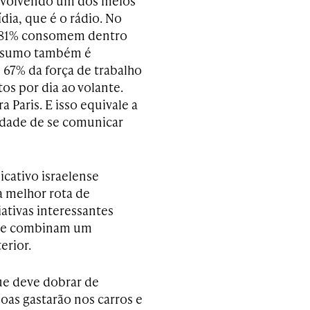
envolvendo um dos meios
dia, que é o rádio. No
s, 81% consomem dentro
onsumo também é
 67% da força de trabalho
os por dia ao volante.
 Paris. E isso equivale a
idade de se comunicar
icativo israelense
a melhor rota de
ativas interessantes
que combinam um
erior.
que deve dobrar de
oas gastarão nos carros e