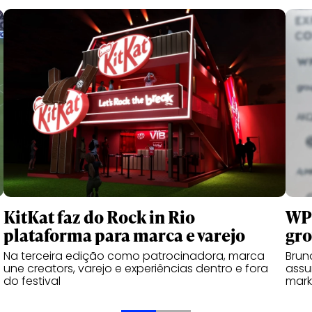
WP
KitKat faz do Rock in Rio
gr
plataforma para marca e varejo
Brun
Na terceira edição como patrocinadora, marca
assu
une creators, varejo e experiências dentro e fora
mark
do festival