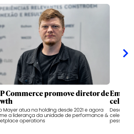
P Commerce promove diretor de
Em açã
owth
celebr
o Mayer atua na holding desde 2021 e agora
Desenvolv
me a liderança da unidade de performance &
celebra o
etplace operations
pessoas