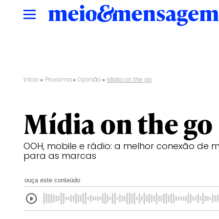
Início
▸
Proxxima
▸
Opinião
▸
Mídia on the go
Mídia on the go
OOH, mobile e rádio: a melhor conexão de
para as marcas
ouça este conteúdo