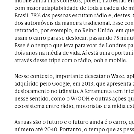
mobile ainda mais conexos, porém, não estão 
com maior adaptabilidade de toda a cadeia de mí
Brasil, 78% das pessoas escutam rádio e, deste
dos automóveis da maneira tradicional. Esse c
retratado, por exemplo, no Reino Unido, em que
usam o carro para se deslocar, passando 75 minut
Esse é o tempo que leva para voar de Londres para
dois anos na média de vida. Aí está uma oportun
através desse tripé com o rádio, ooh e mobile.
Nesse contexto, importante descatar o Waze, apl
adquirido pelo Google, em 2013, que apresenta 
deslocamento no trânsito. A ferramenta tem inici
nesse sentido, como o W/OOH e outras ações 
ecossistema entre rádio, motoristas e a mídia ext
As ruas são o futuro e o futuro ainda é o carro, 
número até 2040. Portanto, o tempo que as pess